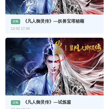
《凡人御灵传》—妖兽宝塔秘籍
攻略
12-02 17:38
《凡人御灵传》—试炼篇
攻略