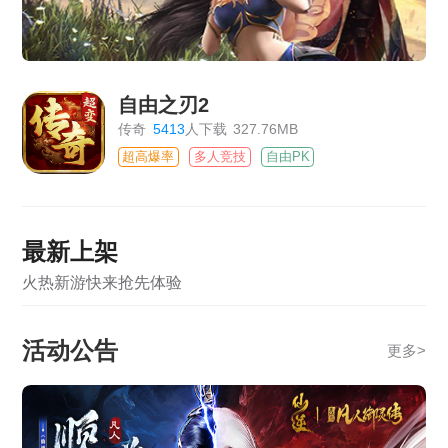
自由之刃2
传奇
5413
人下载
327.76MB
超高爆率
多人竞技
自由PK
最新上架
火热新游快来抢先体验
活动公告
更多
>