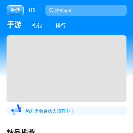
手游
H5
手游
礼包
排行
悠九平台合伙人招募中！
精品推荐