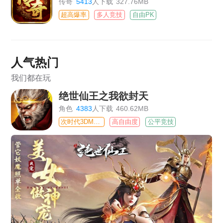
传奇
5413
人下载
327.76MB
超高爆率
多人竞技
自由PK
人气热门
我们都在玩
绝世仙王之我欲封天
角色
4383
人下载
460.62MB
次时代3DMMO
高自由度
公平竞技