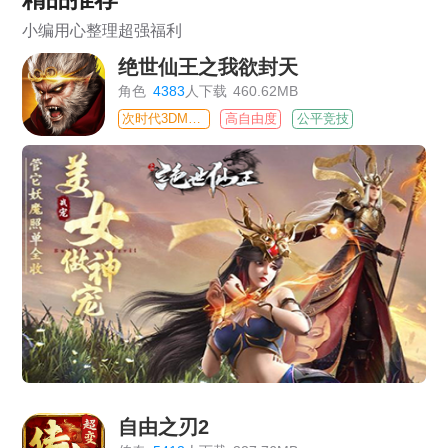
小编用心整理超强福利
绝世仙王之我欲封天
角色
4383
人下载
460.62MB
次时代3DMMO
高自由度
公平竞技
自由之刃2