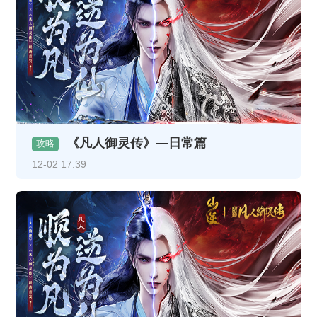
《凡人御灵传》—日常篇
攻略
12-02 17:39