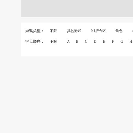
游戏类型：
不限
其他游戏
0.1折专区
角色
字母顺序：
不限
A
B
C
D
E
F
G
H