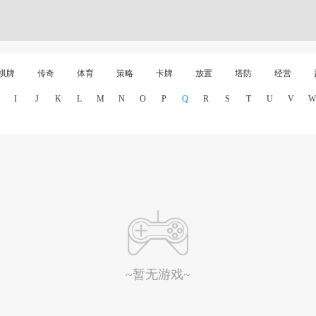
棋牌
传奇
体育
策略
卡牌
放置
塔防
经营
I
J
K
L
M
N
O
P
Q
R
S
T
U
V
W
~暂无游戏~