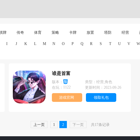
棋牌
传奇
体育
策略
卡牌
放置
塔防
经营
I
J
K
L
M
N
O
P
Q
R
S
T
U
V
W
谁是首富
版本：
类型：
经营,角色
1122
在玩：
更新时间：
2023-09-26
游戏官网
领取礼包
上一页
1
2
下一页
共17条记录