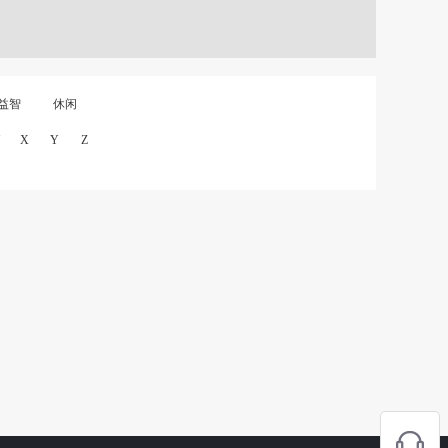
益智
休闲
X
Y
Z