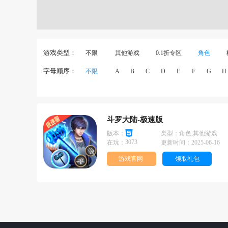
游戏类型：
不限
其他游戏
0.1折专区
角色
字母顺序：
不限
A
B
C
D
E
F
G
H
斗罗大陆-极速版
版本：
类型：
角色,其他游戏
3073
在玩：
更新时间：
2025-06-16
游戏官网
领取礼包