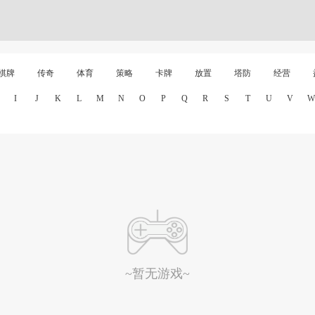
棋牌
传奇
体育
策略
卡牌
放置
塔防
经营
I
J
K
L
M
N
O
P
Q
R
S
T
U
V
W
~暂无游戏~