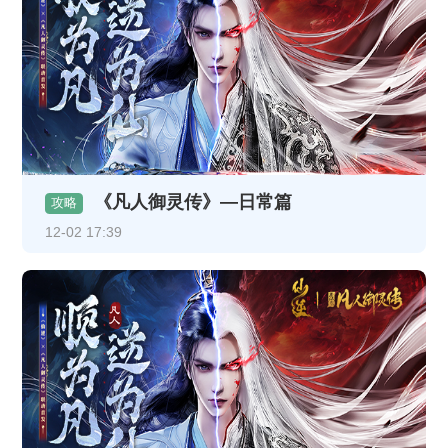
《凡人御灵传》—日常篇
攻略
12-02 17:39