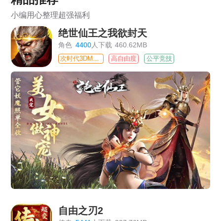
小编用心整理超强福利
绝世仙王之我欲封天
角色
4400
人下载
460.62MB
次时代3DMMO
高自由度
公平竞技
自由之刃2