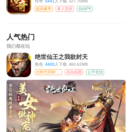
传奇
5441
人下载
327.76MB
超高爆率
多人竞技
自由PK
人气热门
我们都在玩
绝世仙王之我欲封天
角色
4400
人下载
460.62MB
次时代3DMMO
高自由度
公平竞技