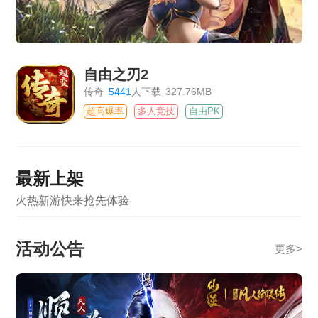
自由之刃2
传奇
5441
人下载
327.76MB
超高爆率
多人竞技
自由PK
最新上架
火热新游快来抢先体验
活动公告
更多
>