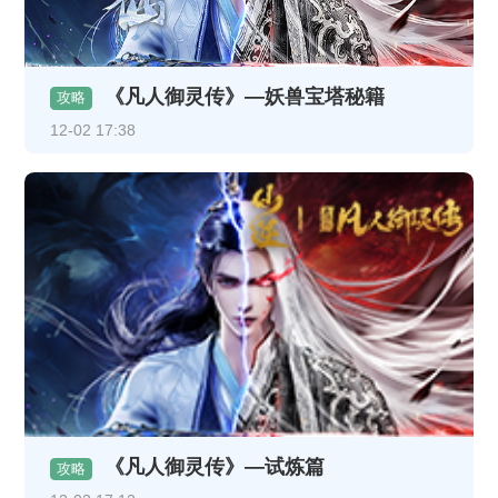
《凡人御灵传》—妖兽宝塔秘籍
攻略
12-02 17:38
《凡人御灵传》—试炼篇
攻略