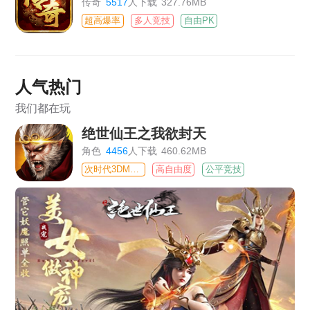
传奇
5517
人下载
327.76MB
超高爆率
多人竞技
自由PK
人气热门
我们都在玩
绝世仙王之我欲封天
角色
4456
人下载
460.62MB
次时代3DMMO
高自由度
公平竞技