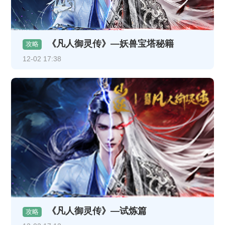
《凡人御灵传》—妖兽宝塔秘籍
攻略
12-02 17:38
《凡人御灵传》—试炼篇
攻略