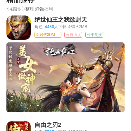
小编用心整理超强福利
绝世仙王之我欲封天
角色
4456
人下载
460.62MB
次时代3DMMO
高自由度
公平竞技
自由之刃2