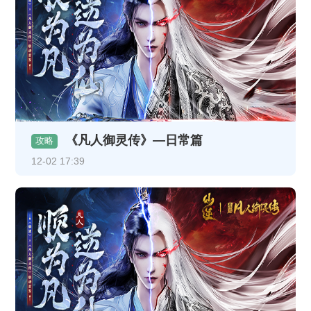
《凡人御灵传》—日常篇
攻略
12-02 17:39