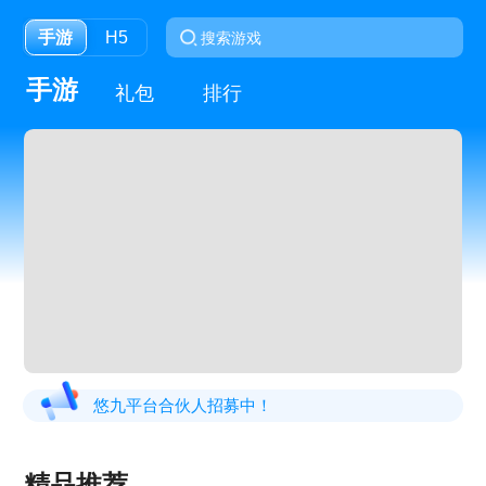
手游
H5
手游
礼包
排行
悠九平台合伙人招募中！
精品推荐