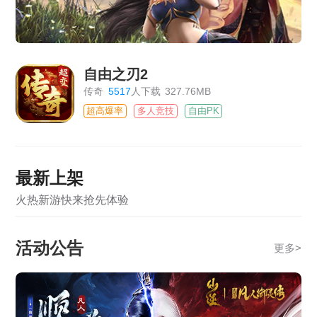
自由之刃2
传奇
5517
人下载
327.76MB
超高爆率
多人竞技
自由PK
最新上架
火热新游快来抢先体验
活动公告
更多
>