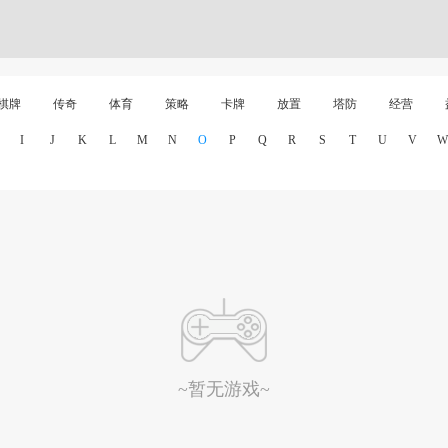
棋牌
传奇
体育
策略
卡牌
放置
塔防
经营
I
J
K
L
M
N
O
P
Q
R
S
T
U
V
W
~暂无游戏~