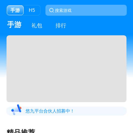
手游
H5
手游
礼包
排行
悠九平台合伙人招募中！
精品推荐