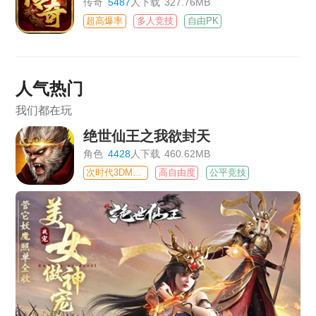
传奇
5487
人下载
327.76MB
超高爆率
多人竞技
自由PK
人气热门
我们都在玩
绝世仙王之我欲封天
角色
4428
人下载
460.62MB
次时代3DMMO
高自由度
公平竞技