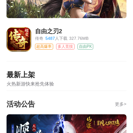
自由之刃2
传奇
5487
人下载
327.76MB
超高爆率
多人竞技
自由PK
最新上架
火热新游快来抢先体验
活动公告
更多
>