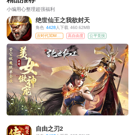
小编用心整理超强福利
绝世仙王之我欲封天
角色
4428
人下载
460.62MB
次时代3DMMO
高自由度
公平竞技
自由之刃2