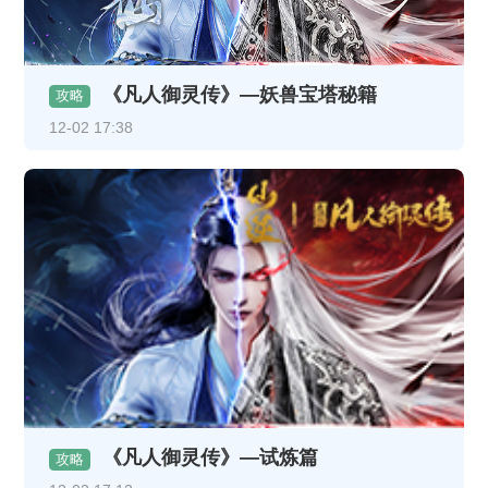
《凡人御灵传》—妖兽宝塔秘籍
攻略
12-02 17:38
《凡人御灵传》—试炼篇
攻略