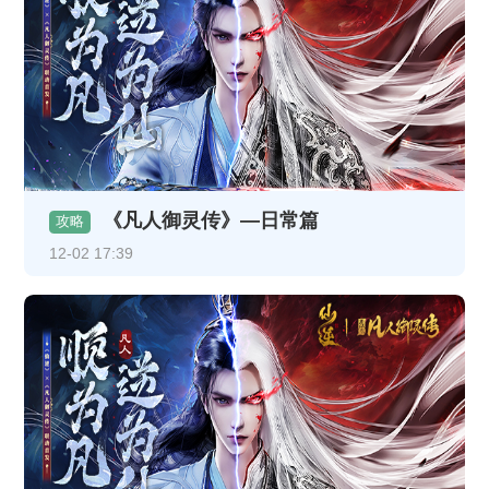
《凡人御灵传》—日常篇
攻略
12-02 17:39