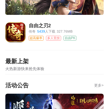
自由之刃2
传奇
5439
人下载
327.76MB
超高爆率
多人竞技
自由PK
最新上架
火热新游快来抢先体验
活动公告
更多
>