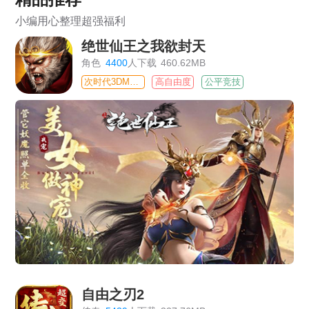
小编用心整理超强福利
绝世仙王之我欲封天
角色
4400
人下载
460.62MB
次时代3DMMO
高自由度
公平竞技
自由之刃2