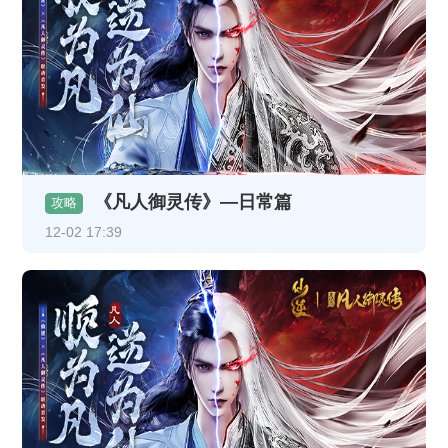
《凡人御灵传》—日常篇
攻略
12-02 17:39