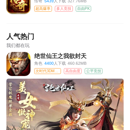
传奇
5439
人下载
327.76MB
超高爆率
多人竞技
自由PK
人气热门
我们都在玩
绝世仙王之我欲封天
角色
4400
人下载
460.62MB
次时代3DMMO
高自由度
公平竞技