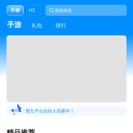
手游
H5
手游
礼包
排行
悠九平台合伙人招募中！
精品推荐