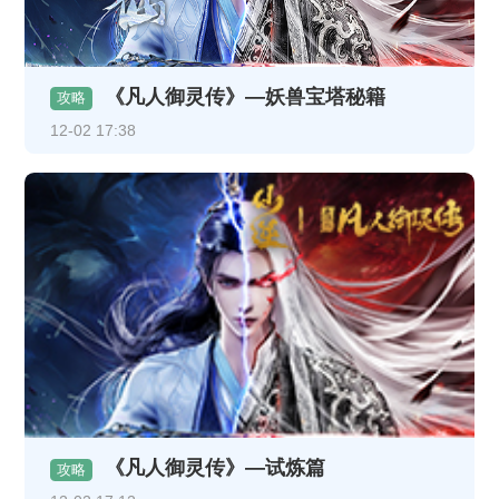
《凡人御灵传》—妖兽宝塔秘籍
攻略
12-02 17:38
《凡人御灵传》—试炼篇
攻略