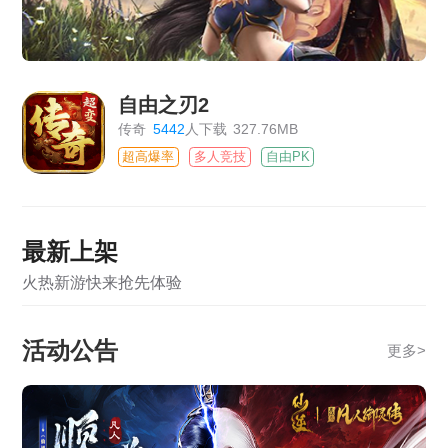
自由之刃2
传奇
5442
人下载
327.76MB
超高爆率
多人竞技
自由PK
最新上架
火热新游快来抢先体验
活动公告
更多
>