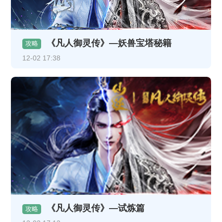
《凡人御灵传》—妖兽宝塔秘籍
攻略
12-02 17:38
《凡人御灵传》—试炼篇
攻略