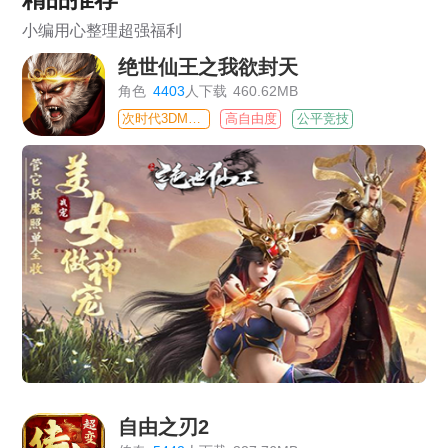
小编用心整理超强福利
绝世仙王之我欲封天
角色
4403
人下载
460.62MB
次时代3DMMO
高自由度
公平竞技
自由之刃2