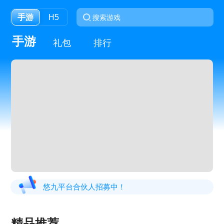
手游
H5
手游
礼包
排行
悠九平台合伙人招募中！
精品推荐