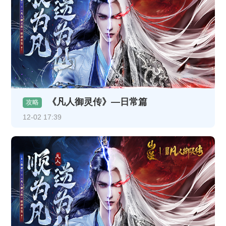
《凡人御灵传》—日常篇
攻略
12-02 17:39