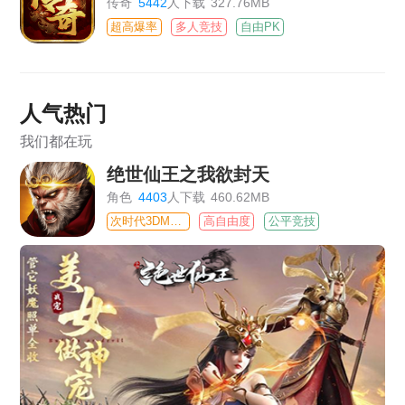
传奇
5442
人下载
327.76MB
超高爆率
多人竞技
自由PK
人气热门
我们都在玩
绝世仙王之我欲封天
角色
4403
人下载
460.62MB
次时代3DMMO
高自由度
公平竞技