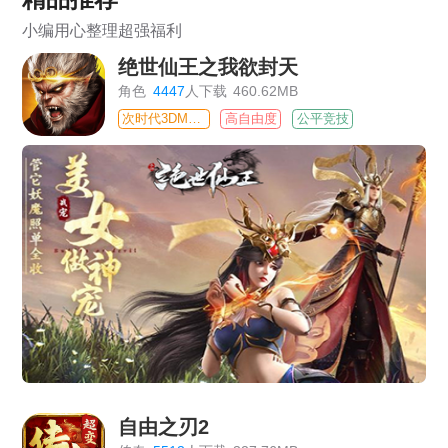
小编用心整理超强福利
绝世仙王之我欲封天
角色
4447
人下载
460.62MB
次时代3DMMO
高自由度
公平竞技
自由之刃2