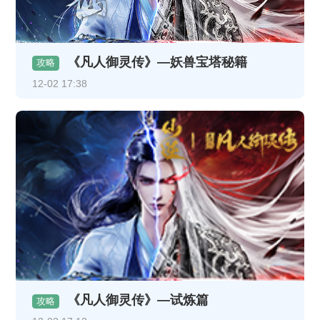
《凡人御灵传》—妖兽宝塔秘籍
攻略
12-02 17:38
《凡人御灵传》—试炼篇
攻略