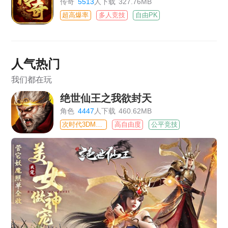
传奇
5513
人下载
327.76MB
超高爆率
多人竞技
自由PK
人气热门
我们都在玩
绝世仙王之我欲封天
角色
4447
人下载
460.62MB
次时代3DMMO
高自由度
公平竞技