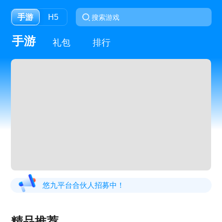
手游
H5
手游
礼包
排行
悠九平台合伙人招募中！
精品推荐