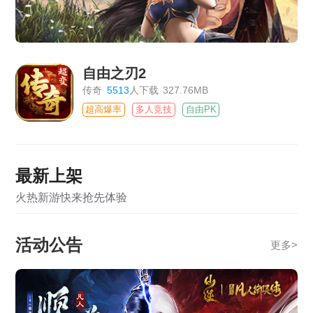
自由之刃2
传奇
5513
人下载
327.76MB
超高爆率
多人竞技
自由PK
最新上架
火热新游快来抢先体验
活动公告
更多
>