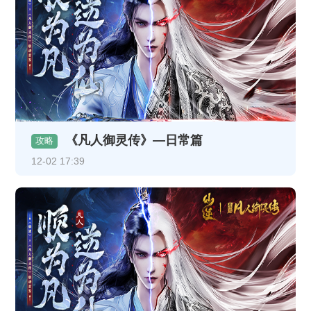
《凡人御灵传》—日常篇
攻略
12-02 17:39