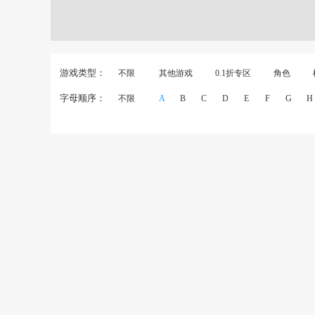
游戏类型：
不限
其他游戏
0.1折专区
角色
字母顺序：
不限
A
B
C
D
E
F
G
H