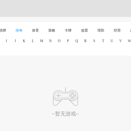
棋牌
传奇
体育
策略
卡牌
放置
塔防
经营
I
J
K
L
M
N
O
P
Q
R
S
T
U
V
W
~暂无游戏~