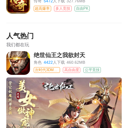
传奇
5472
人下载
327.76MB
超高爆率
多人竞技
自由PK
人气热门
我们都在玩
绝世仙王之我欲封天
角色
4422
人下载
460.62MB
次时代3DMMO
高自由度
公平竞技