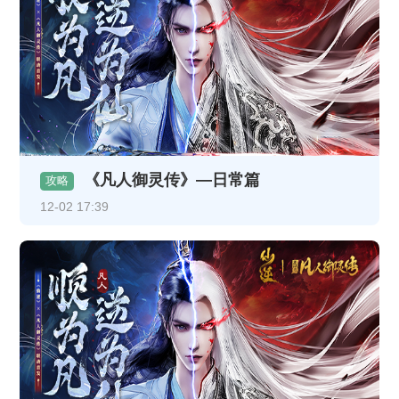
《凡人御灵传》—日常篇
攻略
12-02 17:39