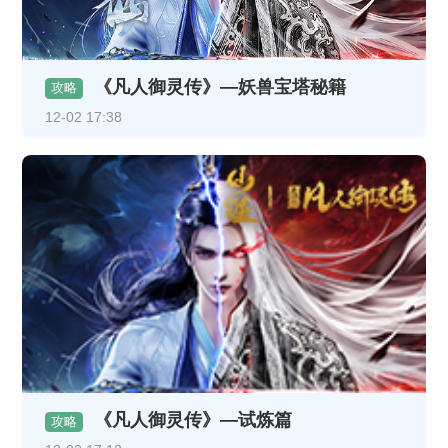
《凡人御灵传》—妖兽宝塔秘籍
攻略
12-02 17:38
《凡人御灵传》—试炼篇
攻略