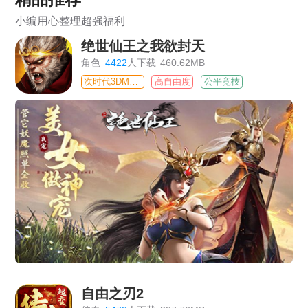
小编用心整理超强福利
绝世仙王之我欲封天
角色
4422
人下载
460.62MB
次时代3DMMO
高自由度
公平竞技
自由之刃2