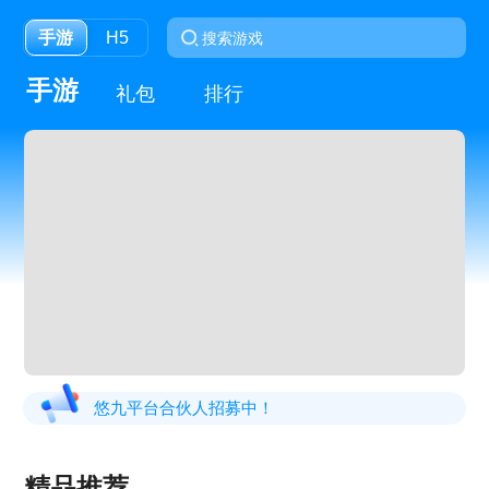
手游
H5
手游
礼包
排行
悠九平台合伙人招募中！
精品推荐