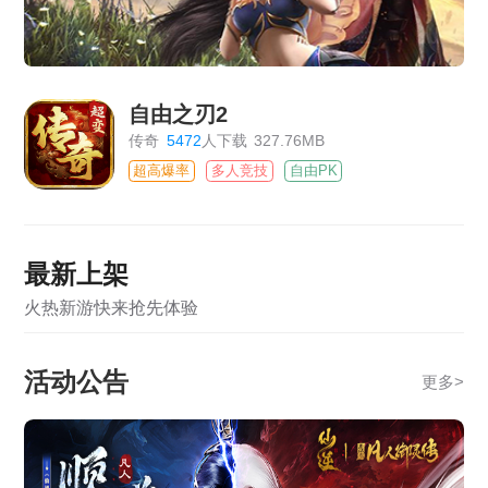
自由之刃2
传奇
5472
人下载
327.76MB
超高爆率
多人竞技
自由PK
最新上架
火热新游快来抢先体验
活动公告
更多
>