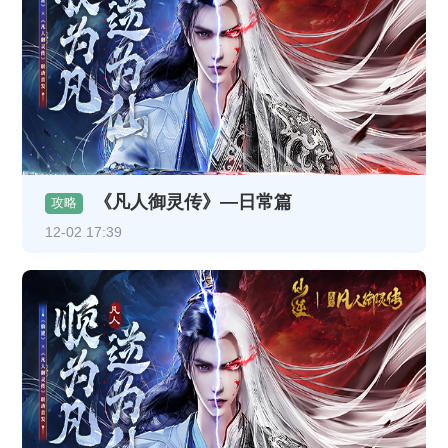
《凡人御灵传》—日常篇
攻略
12-02 17:39