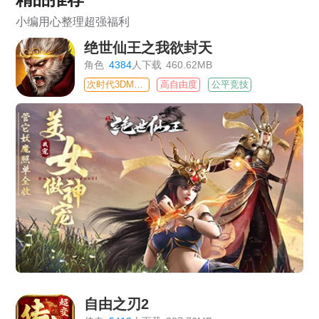
小编用心整理超强福利
绝世仙王之我欲封天
角色
4384
人下载
460.62MB
次时代3DMMO
高自由度
公平竞技
自由之刃2