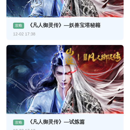
《凡人御灵传》—妖兽宝塔秘籍
攻略
12-02 17:38
《凡人御灵传》—试炼篇
攻略