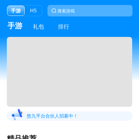
手游
H5
手游
礼包
排行
悠九平台合伙人招募中！
精品推荐