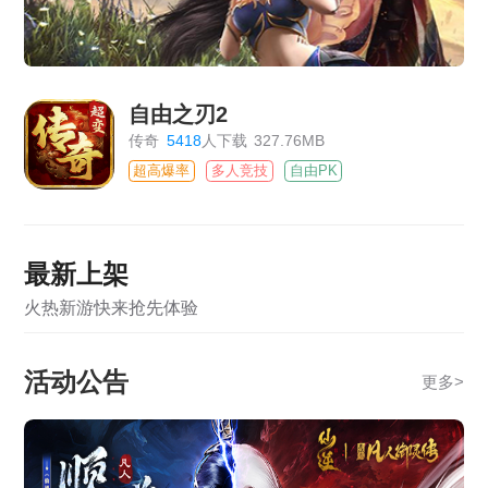
自由之刃2
传奇
5418
人下载
327.76MB
超高爆率
多人竞技
自由PK
最新上架
火热新游快来抢先体验
活动公告
更多
>