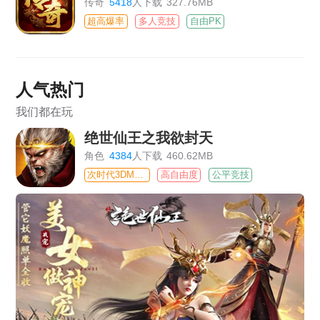
传奇
5418
人下载
327.76MB
超高爆率
多人竞技
自由PK
人气热门
我们都在玩
绝世仙王之我欲封天
角色
4384
人下载
460.62MB
次时代3DMMO
高自由度
公平竞技