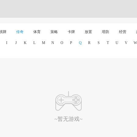
棋牌
传奇
体育
策略
卡牌
放置
塔防
经营
I
J
K
L
M
N
O
P
Q
R
S
T
U
V
W
~暂无游戏~