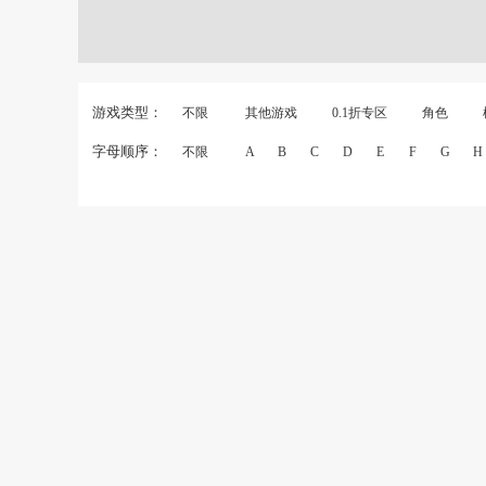
游戏类型：
不限
其他游戏
0.1折专区
角色
字母顺序：
不限
A
B
C
D
E
F
G
H