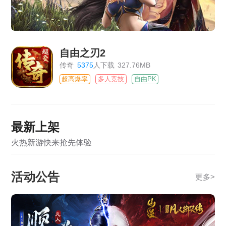
自由之刃2
传奇
5375
人下载
327.76MB
超高爆率
多人竞技
自由PK
最新上架
火热新游快来抢先体验
活动公告
更多
>