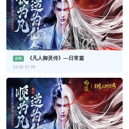
《凡人御灵传》—日常篇
攻略
12-02 17:39