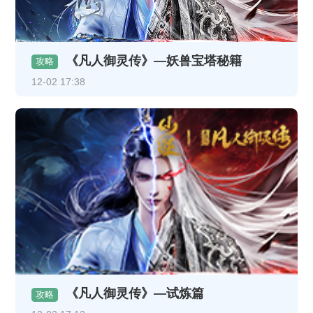
《凡人御灵传》—妖兽宝塔秘籍
攻略
12-02 17:38
《凡人御灵传》—试炼篇
攻略