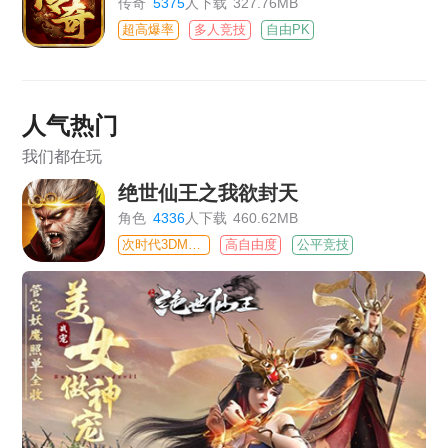
传奇
5375
人下载
327.76MB
超高爆率
多人竞技
自由PK
人气热门
我们都在玩
绝世仙王之我欲封天
角色
4336
人下载
460.62MB
次时代3DMMO
高自由度
公平竞技