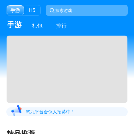
手游
H5
手游
礼包
排行
悠九平台合伙人招募中！
精品推荐