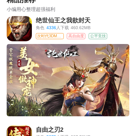
小编用心整理超强福利
绝世仙王之我欲封天
角色
4336
人下载
460.62MB
次时代3DMMO
高自由度
公平竞技
自由之刃2