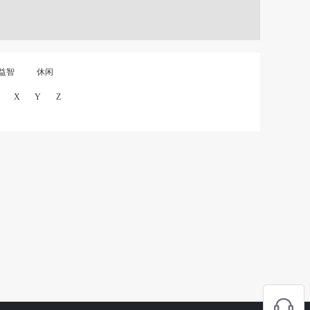
益智
休闲
X
Y
Z