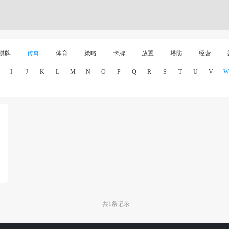
棋牌
传奇
体育
策略
卡牌
放置
塔防
经营
I
J
K
L
M
N
O
P
Q
R
S
T
U
V
W
共1条记录