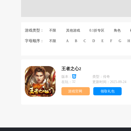
游戏类型：
不限
其他游戏
0.1折专区
角色
字母顺序：
不限
A
B
C
D
E
F
G
H
王者之心2
版本：
类型：
传奇
32
在玩：
更新时间：
2025-09-24
游戏官网
领取礼包