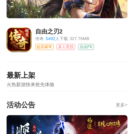
自由之刃2
传奇
5492
人下载
327.76MB
超高爆率
多人竞技
自由PK
最新上架
火热新游快来抢先体验
活动公告
更多
>