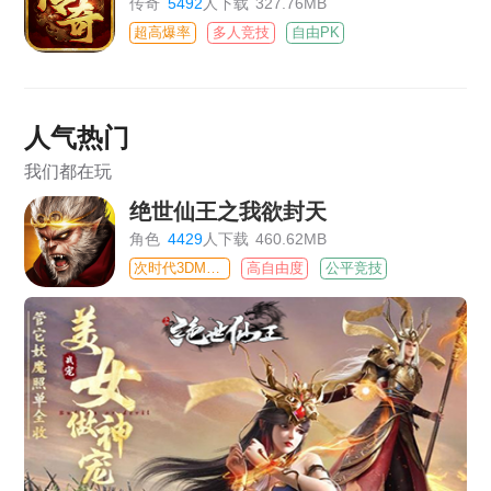
传奇
5492
人下载
327.76MB
超高爆率
多人竞技
自由PK
人气热门
我们都在玩
绝世仙王之我欲封天
角色
4429
人下载
460.62MB
次时代3DMMO
高自由度
公平竞技