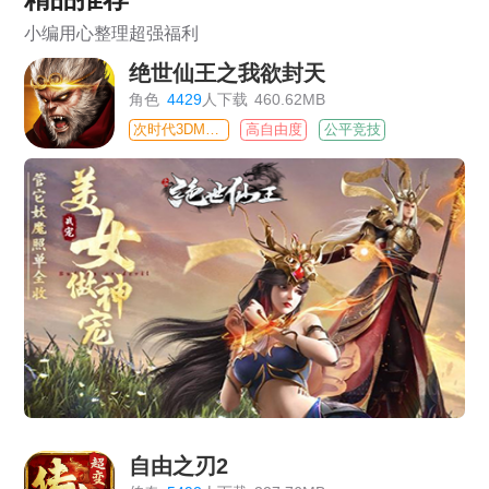
小编用心整理超强福利
绝世仙王之我欲封天
角色
4429
人下载
460.62MB
次时代3DMMO
高自由度
公平竞技
自由之刃2