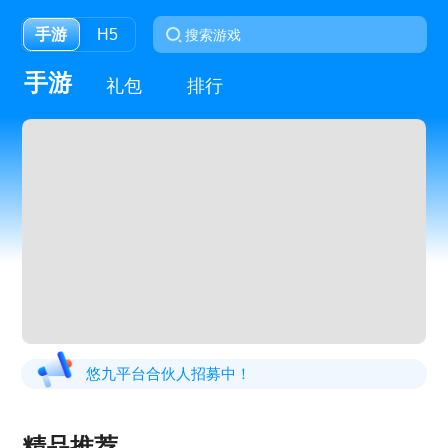
手游
H5
手游
礼包
排行
悠九平台合伙人招募中！
精品推荐