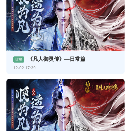
《凡人御灵传》—日常篇
攻略
12-02 17:39