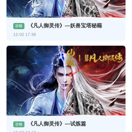
《凡人御灵传》—妖兽宝塔秘籍
攻略
12-02 17:38
《凡人御灵传》—试炼篇
攻略