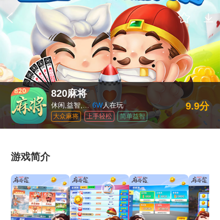
820麻将
9.9分
休闲,益智,棋牌
6W
人在玩
大众麻将
上手轻松
简单益智
游戏简介