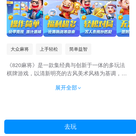
大众麻将
上手轻松
简单益智
《820麻将》是一款集经典与创新于一体的多玩法
棋牌游戏，以清新明亮的古风美术风格为基调，打
造沉浸式的国风麻将娱乐体验。游戏不仅囊括大众
展开全部
麻将、斗地主、跑得快、掼蛋等主流玩法，还特别
加入了内蒙古地区特色玩法，满足不同玩家的娱乐
需求。无论是喜欢策略博弈的麻将高手，还是热衷
快节奏竞技的扑克达人，都能在这里找到属于自己
的乐趣。 1. 金币场——自由对战，欢乐竞技 金币
去玩
场是玩家展现牌技的绝佳舞台！在这里，你可以自