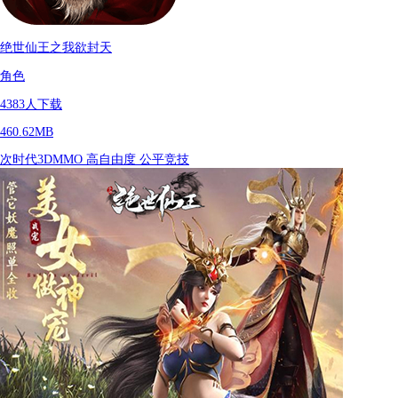
绝世仙王之我欲封天
角色
4383
人下载
460.62MB
次时代3DMMO
高自由度
公平竞技