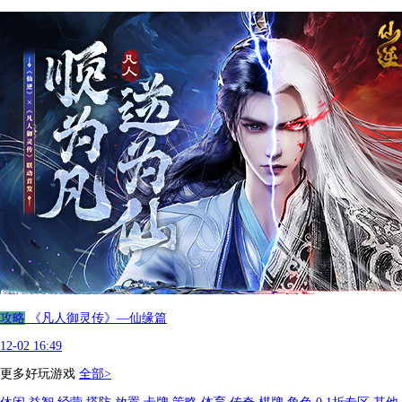
攻略
《凡人御灵传》—仙缘篇
12-02 16:49
更多好玩游戏
全部>