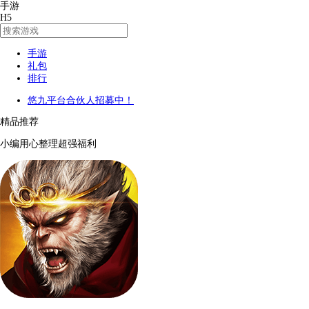
手游
H5
手游
礼包
排行
悠九平台合伙人招募中！
精品推荐
小编用心整理超强福利