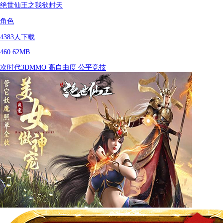
绝世仙王之我欲封天
角色
4383
人下载
460.62MB
次时代3DMMO
高自由度
公平竞技