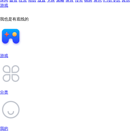
休闲
益智
经营
塔防
放置
卡牌
策略
体育
传奇
棋牌
角色
0.1折专区
其他
游戏
我也是有底线的
游戏
分类
我的