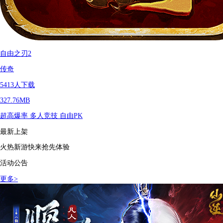
自由之刃2
传奇
5413
人下载
327.76MB
超高爆率
多人竞技
自由PK
最新上架
火热新游快来抢先体验
活动公告
更多
>