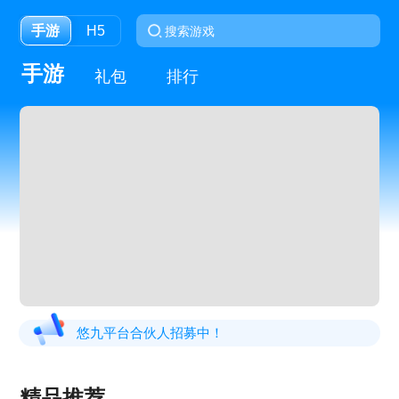
手游
H5
手游
礼包
排行
悠九平台合伙人招募中！
精品推荐