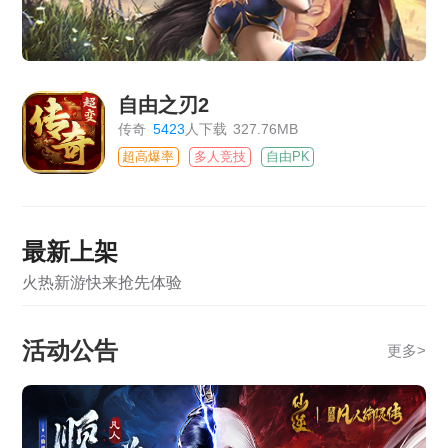
自由之刃2
传奇
5423
人下载
327.76MB
超高爆率
多人竞技
自由PK
最新上架
火热新游快来抢先体验
活动公告
更多
>