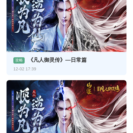
《凡人御灵传》—日常篇
攻略
12-02 17:39