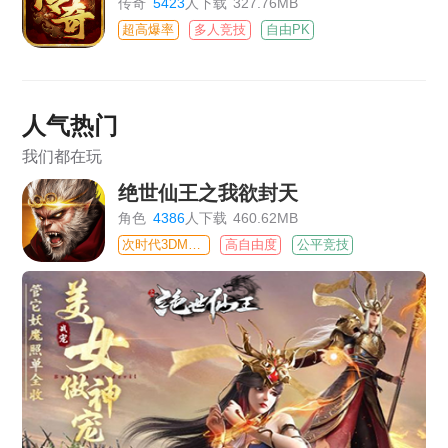
传奇
5423
人下载
327.76MB
超高爆率
多人竞技
自由PK
人气热门
我们都在玩
绝世仙王之我欲封天
角色
4386
人下载
460.62MB
次时代3DMMO
高自由度
公平竞技