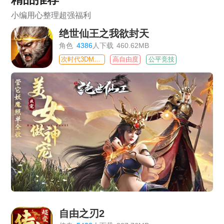
小编用心整理超强福利
绝世仙王之我欲封天
角色
4386
人下载
460.62MB
次时代3DMMO
高自由度
公平竞技
自由之刃2