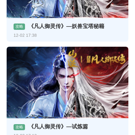
《凡人御灵传》—妖兽宝塔秘籍
攻略
12-02 17:38
《凡人御灵传》—试炼篇
攻略