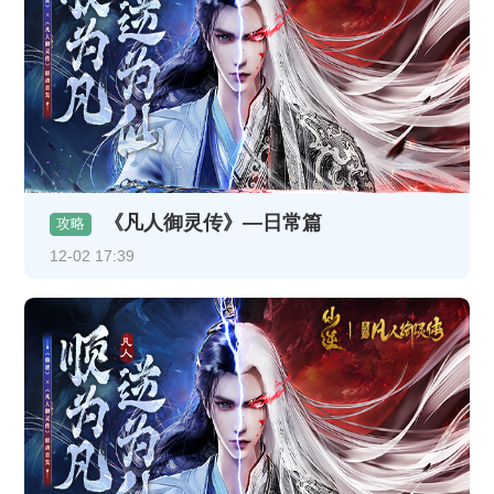
《凡人御灵传》—日常篇
攻略
12-02 17:39