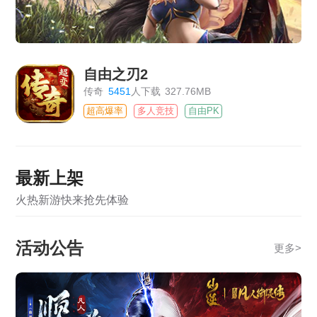
自由之刃2
传奇
5451
人下载
327.76MB
超高爆率
多人竞技
自由PK
最新上架
火热新游快来抢先体验
活动公告
更多
>