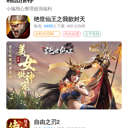
小编用心整理超强福利
绝世仙王之我欲封天
角色
4408
人下载
460.62MB
次时代3DMMO
高自由度
公平竞技
自由之刃2