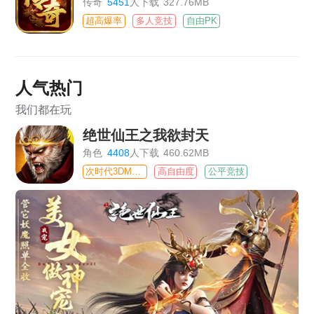
传奇
5451
人下载
327.76MB
超高爆率
多人竞技
自由PK
人气热门
我们都在玩
绝世仙王之我欲封天
角色
4408
人下载
460.62MB
次时代3DMMO
高自由度
公平竞技