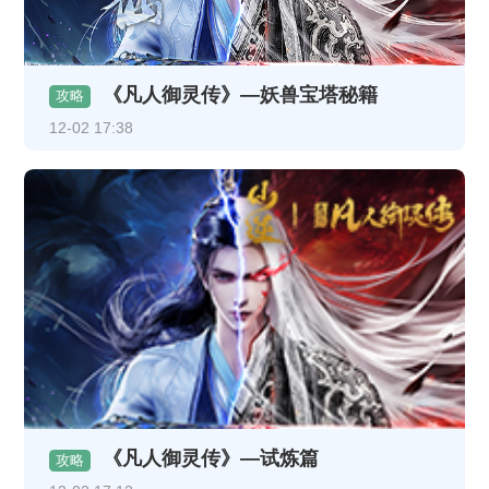
《凡人御灵传》—妖兽宝塔秘籍
攻略
12-02 17:38
《凡人御灵传》—试炼篇
攻略