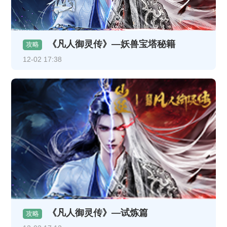
《凡人御灵传》—妖兽宝塔秘籍
攻略
12-02 17:38
《凡人御灵传》—试炼篇
攻略