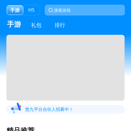
手游
H5
手游
礼包
排行
悠九平台合伙人招募中！
精品推荐