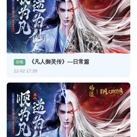
《凡人御灵传》—日常篇
攻略
12-02 17:39