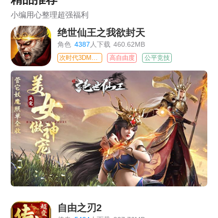
小编用心整理超强福利
绝世仙王之我欲封天
角色
4387
人下载
460.62MB
次时代3DMMO
高自由度
公平竞技
自由之刃2