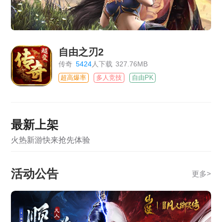
自由之刃2
传奇
5424
人下载
327.76MB
超高爆率
多人竞技
自由PK
最新上架
火热新游快来抢先体验
活动公告
更多
>