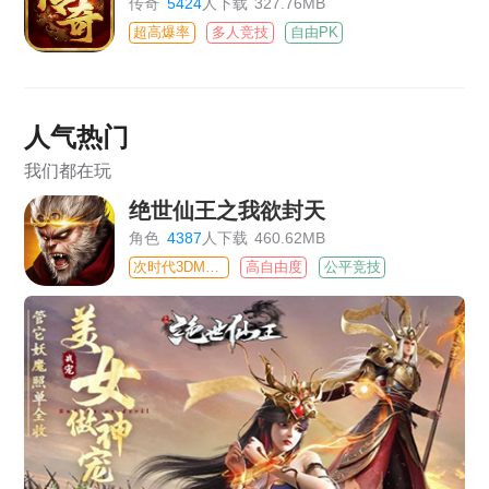
传奇
5424
人下载
327.76MB
超高爆率
多人竞技
自由PK
人气热门
我们都在玩
绝世仙王之我欲封天
角色
4387
人下载
460.62MB
次时代3DMMO
高自由度
公平竞技