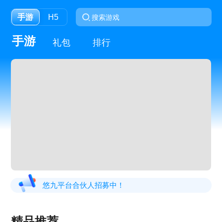
手游
H5
手游
礼包
排行
悠九平台合伙人招募中！
精品推荐