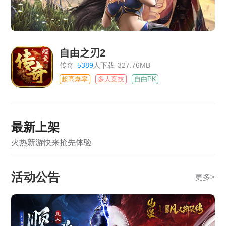
自由之刃2
传奇
5389
人下载
327.76MB
超高爆率
多人竞技
自由PK
最新上架
火热新游快来抢先体验
活动公告
更多
>