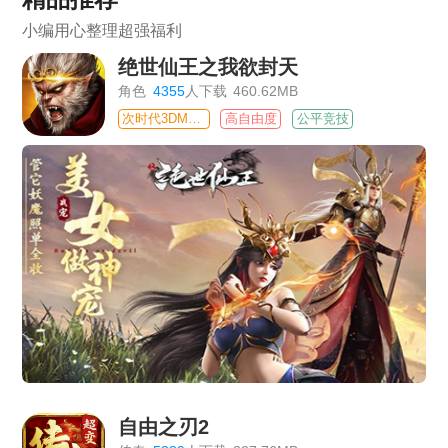
小编用心整理超强福利
绝世仙王之我欲封天
角色
4355
人下载
460.62MB
次时代3DMMO
高自由度
公平竞技
自由之刃2