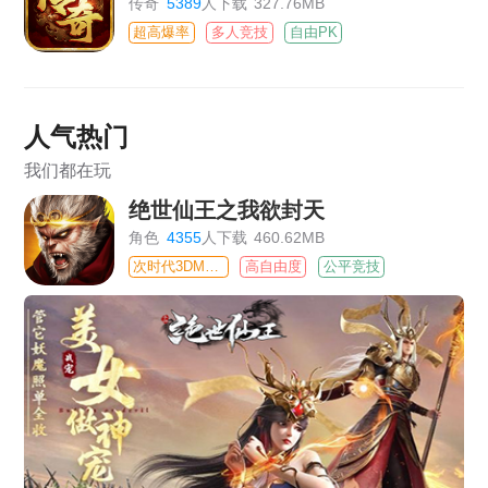
传奇
5389
人下载
327.76MB
超高爆率
多人竞技
自由PK
人气热门
我们都在玩
绝世仙王之我欲封天
角色
4355
人下载
460.62MB
次时代3DMMO
高自由度
公平竞技