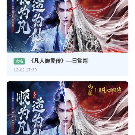
《凡人御灵传》—日常篇
攻略
12-02 17:39