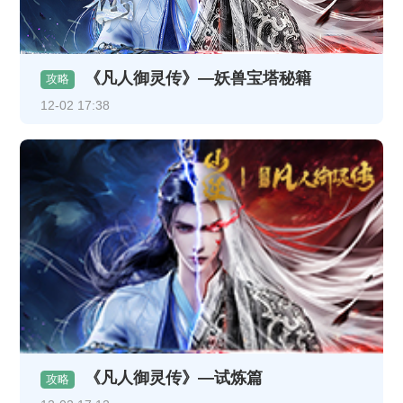
《凡人御灵传》—妖兽宝塔秘籍
攻略
12-02 17:38
《凡人御灵传》—试炼篇
攻略