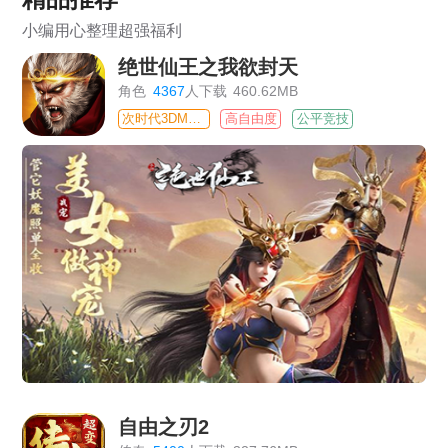
小编用心整理超强福利
绝世仙王之我欲封天
角色
4367
人下载
460.62MB
次时代3DMMO
高自由度
公平竞技
自由之刃2