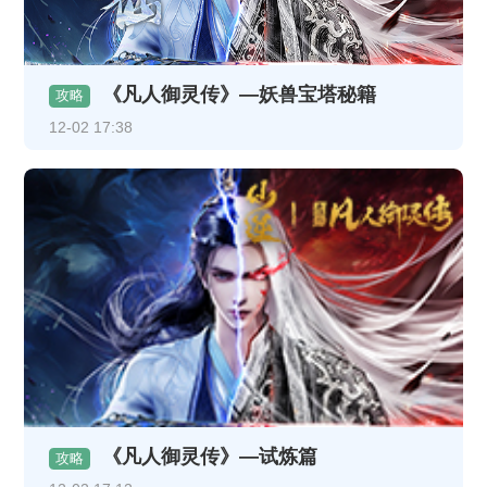
《凡人御灵传》—妖兽宝塔秘籍
攻略
12-02 17:38
《凡人御灵传》—试炼篇
攻略