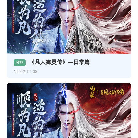
《凡人御灵传》—日常篇
攻略
12-02 17:39