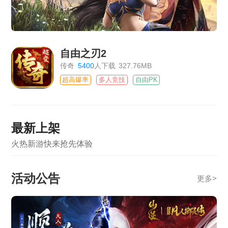
自由之刃2
传奇
5400
人下载
327.76MB
超高爆率
多人竞技
自由PK
最新上架
火热新游快来抢先体验
活动公告
更多
>