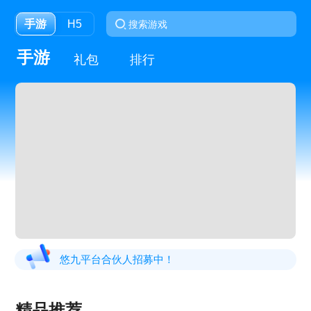
手游
H5
手游
礼包
排行
悠九平台合伙人招募中！
精品推荐