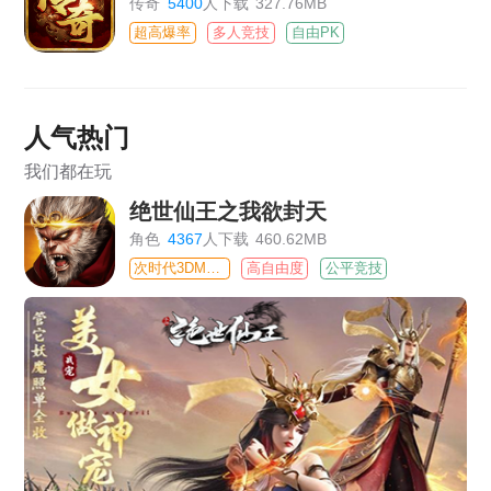
传奇
5400
人下载
327.76MB
超高爆率
多人竞技
自由PK
人气热门
我们都在玩
绝世仙王之我欲封天
角色
4367
人下载
460.62MB
次时代3DMMO
高自由度
公平竞技