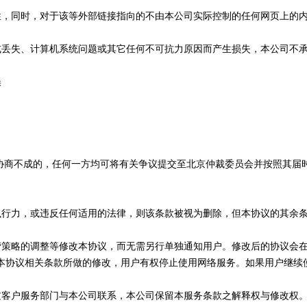
整性，同时，对于该等外部链接指向的不由本公司实际控制的任何网页上的
坏或丢失、计算机系统问题或其它任何不可抗力原因而产生损失，本公司不
误
决;协商不成的，任何一方均可将有关争议提交至北京仲裁委员会并按照其届
有执行力，或违反任何适用的法律，则该条款被视为删除，但本协议的其余
经营策略的调整等修改本协议，而无需另行单独通知用户。修改后的协议会
本协议相关条款所做的修改，用户有权停止使用网络服务。如果用户继续
通过客户服务部门与本公司联系，本公司保留本服务条款之解释权与修改权