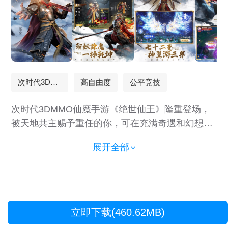
次时代3DMMO
高自由度
公平竞技
次时代3DMMO仙魔手游《绝世仙王》隆重登场，
被天地共主赐予重任的你，可在充满奇遇和幻想的
仙侠新世界中，尽情享受公平竞技，多职业选择进
展开全部
阶和欧气副本一夜暴富等精彩玩法，即刻出发，开
启仙域的奇幻之旅吧！
立即下载(460.62MB)