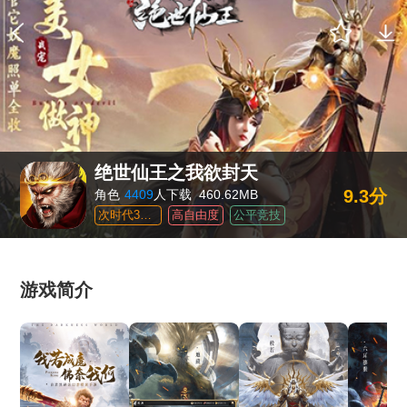
绝世仙王之我欲封天
9.3分
角色
4409
人下载
460.62MB
次时代3DMMO
高自由度
公平竞技
游戏简介