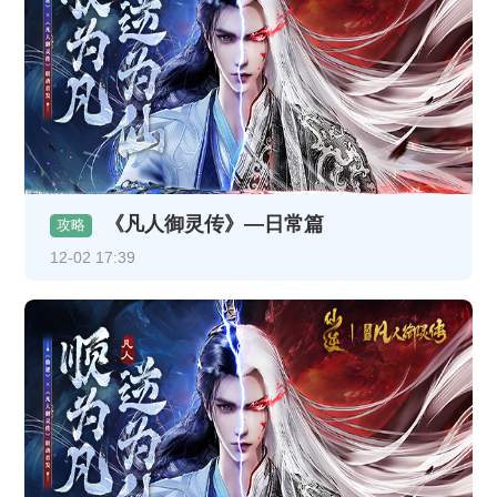
《凡人御灵传》—日常篇
攻略
12-02 17:39