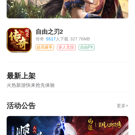
自由之刃2
传奇
5517
人下载
327.76MB
超高爆率
多人竞技
自由PK
最新上架
火热新游快来抢先体验
活动公告
更多
>