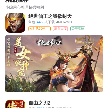
小编用心整理超强福利
绝世仙王之我欲封天
角色
4456
人下载
460.62MB
次时代3DMMO
高自由度
公平竞技
自由之刃2