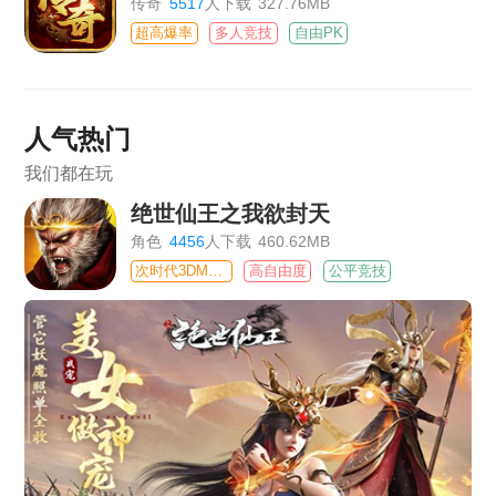
传奇
5517
人下载
327.76MB
超高爆率
多人竞技
自由PK
人气热门
我们都在玩
绝世仙王之我欲封天
角色
4456
人下载
460.62MB
次时代3DMMO
高自由度
公平竞技