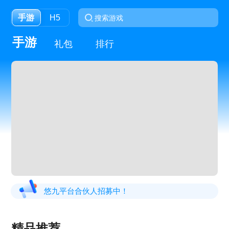
手游
H5
手游
礼包
排行
悠九平台合伙人招募中！
精品推荐