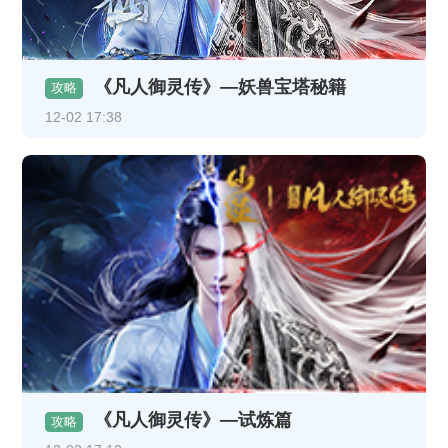
《凡人御灵传》—妖兽宝塔秘籍
攻略
12-02 17:38
《凡人御灵传》—试炼篇
攻略