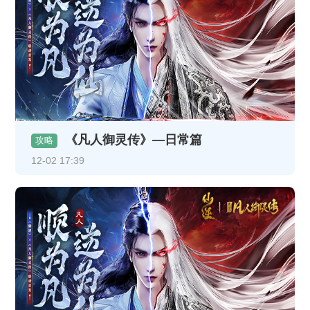
《凡人御灵传》—日常篇
攻略
12-02 17:39