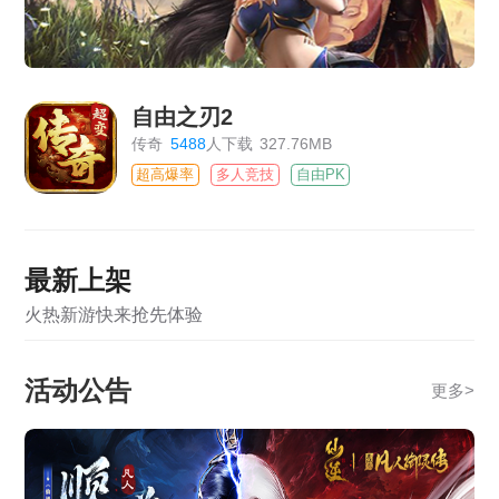
自由之刃2
传奇
5488
人下载
327.76MB
超高爆率
多人竞技
自由PK
最新上架
火热新游快来抢先体验
活动公告
更多
>