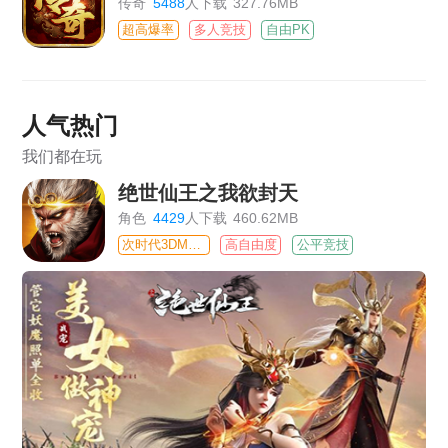
传奇
5488
人下载
327.76MB
超高爆率
多人竞技
自由PK
人气热门
我们都在玩
绝世仙王之我欲封天
角色
4429
人下载
460.62MB
次时代3DMMO
高自由度
公平竞技