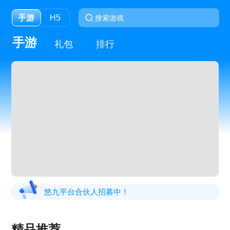
手游
H5
手游
礼包
排行
悠九平台合伙人招募中！
精品推荐