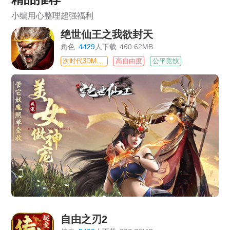
小编用心整理超强福利
绝世仙王之我欲封天
角色
4429
人下载
460.62MB
次时代3DMMO
高自由度
公平竞技
自由之刃2