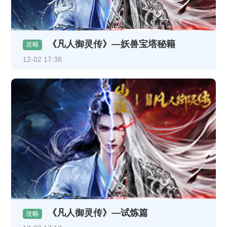
《凡人御灵传》—妖兽宝塔秘籍
攻略
12-02 17:38
《凡人御灵传》—试炼篇
攻略