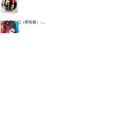
新倚天屠龙记（硬核服）-高级礼包
还剩
100.00
%
绝地苍穹-豪华礼包
还剩
100.00
%
正中靶心-公测礼包
还剩
100.00
%
妙笔江山-新手福利礼包
还剩
100.00
%