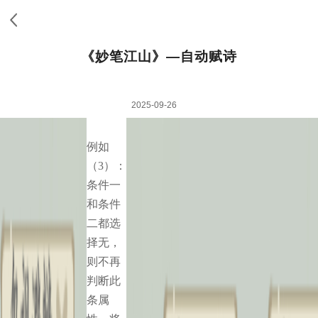
《妙笔江山》—自动赋诗
2025-09-26
例如
（3）：
条件一
和条件
二都选
择无，
则不再
判断此
条属