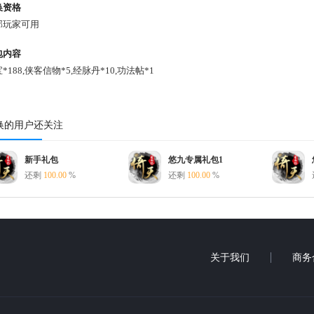
换资格
部玩家可用
包内容
*188,侠客信物*5,经脉丹*10,功法帖*1
换的用户还关注
新手礼包
悠九专属礼包1
还剩
100.00
%
还剩
100.00
%
关于我们
商务