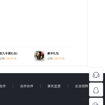
悠九专属礼包2
豪华礼包
还剩
100.00
%
还剩
100.00
%
合作
合作伙伴
家长监督
企业招聘