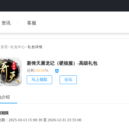
资讯
客服
台首页
>
礼包中心
>
礼包详情
新倚天屠龙记（硬核服）-高级礼包
还剩
100.00
%
马上领取
去玩
包介绍
用期限
：2025-10-13 15:00:39 至 2026-12-31 23:55:00