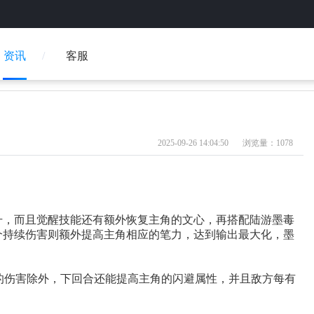
资讯
客服
2025-09-26 14:04:50
浏览量：1078
升，而且觉醒技能还有额外恢复主角的文心，再搭配陆游墨毒
个持续伤害则额外提高主角相应的笔力，达到输出最大化，墨
应的伤害除外，下回合还能提高主角的闪避属性，并且敌方每有