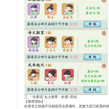
三、“击晕流”名士推荐：杜甫+苏轼
【推荐理由】：
杜甫名士技能不仅能提高击晕属性，若敌方是已眩晕的