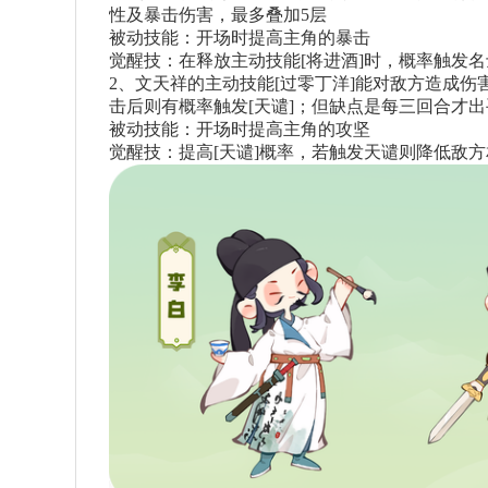
性及暴击伤害，最多叠加5层
被动技能：开场时提高主角的暴击
觉醒技：在释放主动技能[将进酒]时，概率触发
2、文天祥的主动技能[过零丁洋]能对敌方造成伤
击后则有概率触发[天谴]；但缺点是每三回合才
被动技能：开场时提高主角的攻坚
觉醒技：提高[天谴]概率，若触发天谴则降低敌