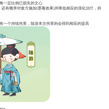
主角一定比例已损失的文心
，还有概率对敌方施加[墨毒效果]并降低相应的强化治疗，持
每有一个持续伤害，陆游本次伤害则会得到相应的提高