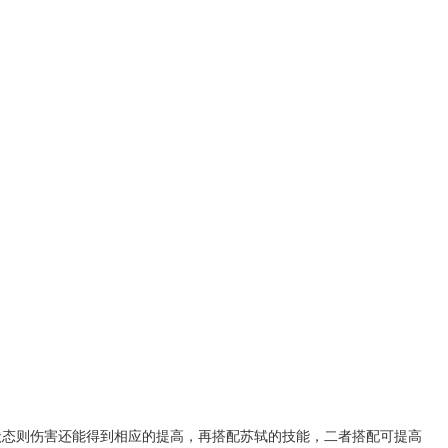
状态则伤害还能得到相应的提高，再搭配苏轼的技能，二者搭配可提高