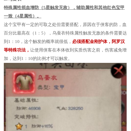
特殊属性损血增防（5星触发无敌），辅助属性和其他红色宝甲
一致（4星属性）。
这个宝甲有一定的可取之处但需要搭配，原因在于侠客的防，血
百分比最高在（1：5），乌蚕衣特殊属性触发无敌的条件需要达
到1：10，这个触发的概率就很低，
必须搭配金刚护体，阿罗汉
等特殊功法，
让使用侠客在本体收到实质伤害之前，伤害减免增
加，达到1：10的比例才可以触发。