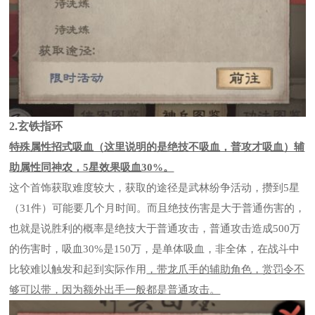
2.玄铁指环
特殊属性招式吸血（这里说明的是绝技不吸血，普攻才吸血）辅
助属性同神农，5星效果吸血30%。
这个首饰获取难度较大，获取的途径是武林纷争活动，攒到5星
（31件）可能要几个月时间。而且绝技伤害是大于普通伤害的，
也就是说胜利的概率是绝技大于普通攻击，普通攻击造成500万
的伤害时，吸血30%是150万，是单体吸血，非全体，在战斗中
比较难以触发和起到实际作用
，
带龙爪手的辅助角色，赏罚令不
够可以带，因为额外出手一般都是普通攻击
。