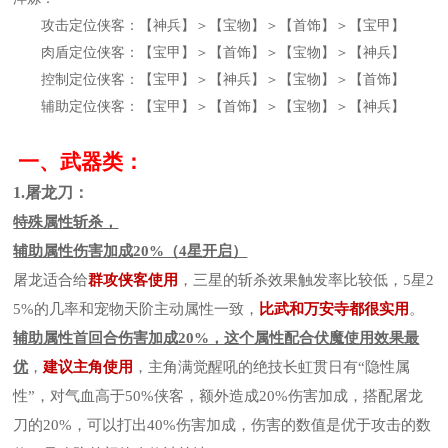
攻击定位侠客：【神兵】＞【宝物】＞【首饰】＞【宝甲】
肉盾定位侠客：【宝甲】＞【首饰】＞【宝物】＞【神兵】
控制定位侠客：【宝甲】＞【神兵】＞【宝物】＞【首饰】
辅助定位侠客：【宝甲】＞【首饰】＞【宝物】＞【神兵】
一、武器类：
1.屠龙刀：
特殊属性斩杀，
辅助属性伤害加成20%（4星开启）
屠龙适合给
群攻侠客使用
，三星的斩杀效果触发率比较低，5星2
5%的几率和宠物天阶主动属性一致，
比武和万安寺都很实用
。
辅助属性首回合伤害加成20%，这个属性配合伏魔使用效果最
优
，
建议主角使用
，主
角满觉醒吼的绝技长虹贯日有“隐性属
性”，对气血高于50%侠客，额外造成20%伤害加成，搭配屠龙
刀的20%，可以打出40%伤害加成，伤害的数值是优于攻击的数