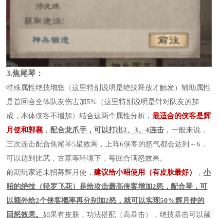
3.焦尾琴：
特殊属性绝技增怒（这里特别说明是绝技释放才触发）辅助属性
是首回合全体队友伤害加5%（这里特别说明是针对队友的加
成，本体侠客不增加）结合这两个属性分析，
最适合的侠客是辉
月使
和
郭襄
，
配合
龙爪手，可以打出2、3、4连击
，一般来说，
三次连击配合焦尾琴5星效果，上阵6侠客的怒气都会达到＋6，
可以达到比武，古墓等环境下，每回合满怒效果。
前期玩家还未招募辉月使，
建议给小昭使用（有皮肤最好）
，
小
昭的绝技（轻罗飞花）是给攻击最高侠客增加2怒，配合琴，可
以额外给2个侠客概率再分别加2怒，就可以实现50%辉月使的
回怒效果。
如果有皮肤，功法搭配（高暴击），绝技暴击可以额