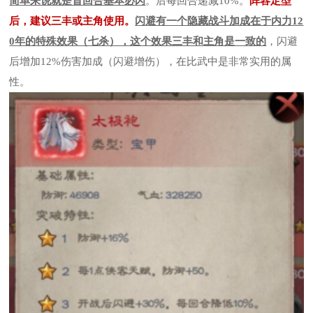
简单来说就是首回合基本必闪
。后每回合递减10%。
阵容定型
后，建议三丰或主角使用。
闪避有一个隐藏战斗加成在于内力12
0年的特殊效果（七杀），这个效果三丰和主角是一致的
，闪避
后增加12%伤害加成（闪避增伤），在比武中是非常实用的属
性。