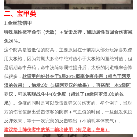
二、宝甲类
1.金丝软猬甲
特殊属性概率免伤（无敌）＋受击反弹，辅助属性首回合伤害减
免20%。
这个防具是被低估的防具，主要原因在于前期大部分玩家喜欢使
用太极袍，因为前期大多命中绝对值小于太极袍闪避绝对值，但
是后期命中丹药，命中洗练等属性提升后，太极的闪避概率会降
低很多，
软猬甲的好处在于5星20%概率免疫伤害（相当于阿罗
汉的效果），触发2次（5级阿罗汉的效果），再搭配一本5级阿
罗汉，可以实现战斗中4次免疫（超过了10级阿罗汉3次的效
果）
。免疫的同时是可以受击反弹50%伤害的。举个例子，当对
方的伤害值超出受击侠客的防御＋气血值的时候，一旦触发免疫
反弹效果，等于一次完美的反击输出（不消耗本体怒气）。
建议给上阵侠客中的第二输出使用（何足道，主角）