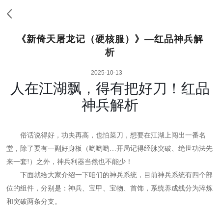
《新倚天屠龙记（硬核服）》—红品神兵解
析
2025-10-13
人在江湖飘，得有把好刀！红品
神兵解析
俗话说得好，功夫再高，也怕菜刀，想要在江湖上闯出一番名
堂，除了要有一副好身板（哟哟哟…
开局记得经脉突破、绝世功法先
来一套!）之外，神兵利器当然也不能少！
下面就给大家介绍一下咱们的神兵系统，目前神兵系统有四个部
位的组件，分别是：神兵、宝甲、宝物、首饰，系统养成线分为淬炼
和突破两条分支。