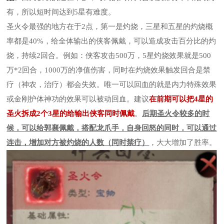
有，所以短时间达到5星有难度。
圣火令最强的地方在于2点，第一是灼烧，三星和五星的灼烧概
率都是40%，给全体输出的侠客佩戴，可以造成攻击百分比的灼
烧，持续2回合。例如：侠客攻击500万，5星灼烧效果就是500
万*2回合，1000万的净值伤害，同时在灼烧效果触发回合是禁
疗（神农，治疗）都会失效。唯一可以回血的就是内力特殊效果
或金刚护体神功的效果可以被动回血。建议
在前期可以把4星的
圣火拆成2个3星的给输出侠客同时佩戴
。
后期圣火令较多的时
候，可以给郭襄佩戴，搭配龙爪手，自身回怒的同时，可以通过
连击，增加对方被灼烧的人数（同时禁疗）
，大大增加了胜率。