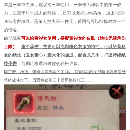
本是三丰或主角，建议给三丰使用，三丰作为阵容中的第一战
力，在高于对手战力的时候，5星可以无视60%防御，加上4星的
20%伤害加成，是杀人放火第一神兵，首回合可以打掉对方一半
的侠客。
前期玩家
可以给黄衫女使用，搭配黄衫女的皮肤（绝技无视承伤
上限）
，
这个承伤，主要可以克制橙色衣服的特性，可以给黄衫
女的绝技（玉女素心）最大化的加成，配合龙爪手，打出持续绝
技伤害
，前期玩家通塔时候会轻松许多。
周芷若、杨逍、张翠山等阵容的主
位，搭配
星的无视防御效果提升
C
3
整体战斗水平。后面解锁张三丰后再换给张三丰。