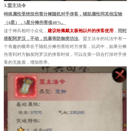
3.盟主法令
特殊属性受绝技伤害分摊随机对手侠客，辅助属性同其他宝物
（4星），5星分摊伤害值40%。
这个神兵相对小众化，
建议给佩戴太极袍以外的侠客使用
，
同时
搭配阿罗汉，不动，抗暴等防御类功法
。盟主法令的玩法中有一
个有趣的概率在于随机分摊伤害给对方侠客，比武中，如果分摊
伤害到对方触发阿罗汉的侠客时候，可以在第一回合打掉对手侠
客的无敌盾，增加胜率。