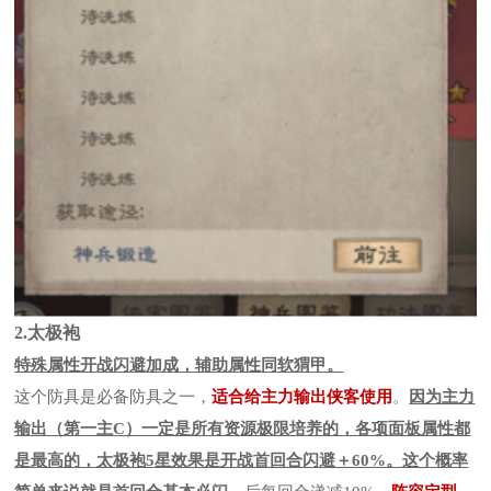
2.太极袍
特殊属性开战闪避加成，辅助属性同软猬甲。
这个防具是必备防具之一，
适合给主力输出侠客使用
。
因为主力
输出（第一主C）一定是所有资源极限培养的，各项面板属性都
是最高的，太极袍5星效果是开战首回合闪避＋60%。这个概率