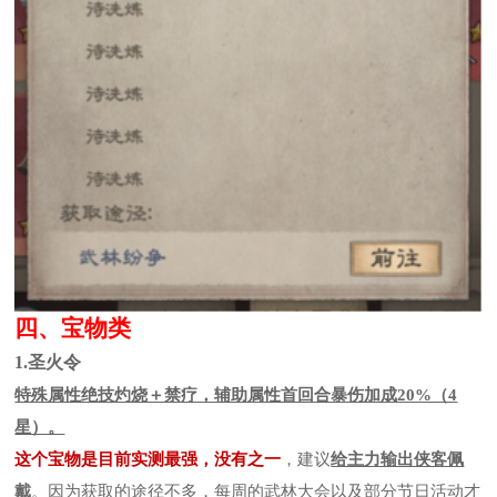
四、宝物类
1.圣火令
特殊属性绝技灼烧＋禁疗，辅助属性首回合暴伤加成20%（4
星）。
这个宝物是目前实测最强，没有之一
，建议
给主力输出侠客佩
戴
。因为获取的途径不多，每周的武林大会以及部分节日活动才