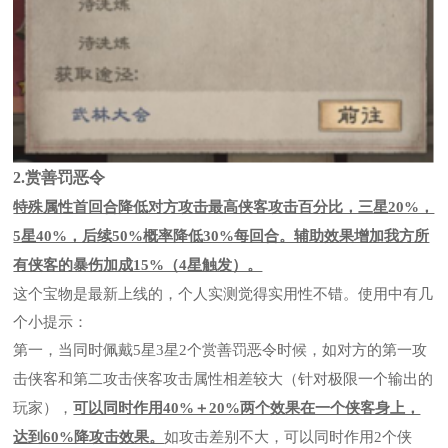
2.赏善罚恶令
特殊属性首回合降低对方攻击最高侠客攻击百分比，三星20%，
5星40%，后续50%概率降低30%每回合。辅助效果增加我方所
有侠客的暴伤加成15%（4星触发）。
这个宝物是最新上线的，个人实测觉得实用性不错。使用中有几
个小提示：
第一，
当同时佩戴5星3星2个赏善罚恶令时候，如对方的第一攻
击侠客和第二攻击侠客攻击属性相差较大（针对极限一个输出的
玩家），
可以同时作用40%＋20%两个效果在一个侠客身上，
达到60%降攻击效果。
如攻击差别不大，可以同时作用2个侠