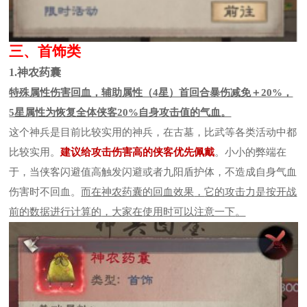
三、首饰类
1.神农药囊
特殊属性伤害回血，辅助属性（4星）首回合暴伤减免＋20%，
5星属性为恢复全体侠客20%自身攻击值的气血。
这个神兵是目前比较实用的神兵，在古墓，比武等各类活动中都
比较实用。
建议给攻击伤害高的侠客优先佩戴
。小小的弊端在
于，当侠客闪避值高触发闪避或者九阳盾护体，不造成自身气血
伤害时不回血。
而
在
神农药囊的回血效果
，
它的
攻击力是按开战
前
的
数据
进行
计算的
，
大家在
使用
时
可以
注意一下
。