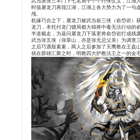
武当派张三丰门下七名弟子个个行侠仗义，江湖
时值屠龙刀再现江湖，江湖上各大势力为了一句
颅。
机缘巧合之下，屠龙刀被武当俞三侠（俞岱岩）
龙刀，本托付龙门镖局都大锦将中毒无法行动的
半道截走，为逼问屠龙刀下落更将俞岱岩打成残
武当张五侠（张翠山，亦是张无忌父亲）为调查
之后巧遇殷素素，两人之后参加了天鹰教在王盘
就在群雄汇聚之时，明教四大护教法王之一的金