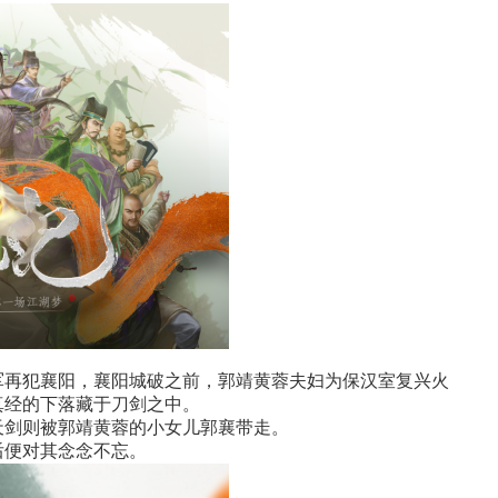
军再犯襄阳，襄阳城破之前，郭靖黄蓉夫妇为保汉室复兴火
真经的下落藏于刀剑之中。
天剑则被郭靖黄蓉的小女儿郭襄带走。
后便对其念念不忘。