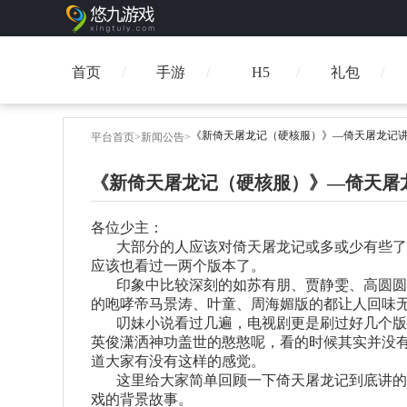
首页
手游
H5
礼包
《新倚天屠龙记（硬核服）》—倚天屠龙记
平台首页
>
新闻公告
>
《新倚天屠龙记（硬核服）》—倚天屠
各位少主：
大部分的人应该对倚天屠龙记或多或少有些了
应该也看过一两个版本了。
印象中比较深刻的如苏有朋、贾静雯、高圆圆
的咆哮帝马景涛、叶童、周海媚版的都让人回味
叨妹小说看过几遍，电视剧更是刷过好几个版
英俊潇洒神功盖世的憨憨呢，看的时候其实并没
道大家有没有这样的感觉。
这里给大家简单回顾一下倚天屠龙记到底讲的
戏的背景故事。