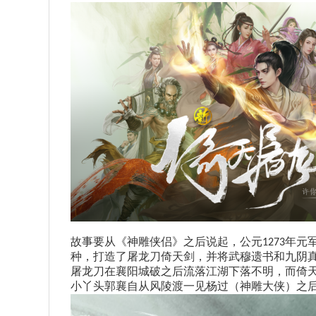
故事要从《神雕侠侣》之后说起，公元
年元
1273
种，打造了屠龙刀倚天剑，并将武穆遗书和九阴
屠龙刀在襄阳城破之后流落江湖下落不明，而倚
小丫头郭襄自从风陵渡一见杨过（神雕大侠）之