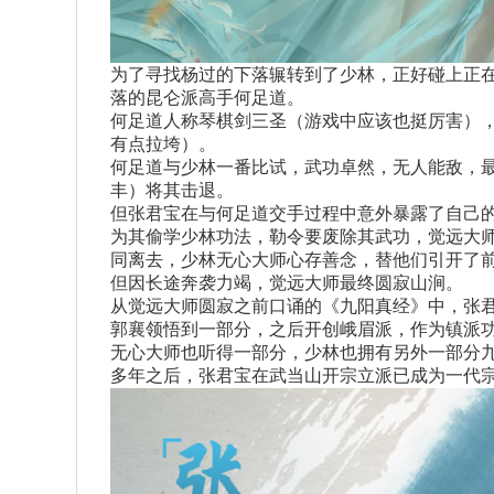
为了寻找杨过的下落辗转到了少林，正好碰上正
落的昆仑派高手何足道。
何足道人称琴棋剑三圣（游戏中应该也挺厉害）
有点拉垮）。
何足道与少林一番比试，武功卓然，无人能敌，
丰）将其击退。
但张君宝在与何足道交手过程中意外暴露了自己
为其偷学少林功法，勒令要废除其武功，觉远大
同离去，少林无心大师心存善念，替他们引开了
但因长途奔袭力竭，觉远大师最终圆寂山涧。
从觉远大师圆寂之前口诵的《九阳真经》中，张
郭襄领悟到一部分，之后开创峨眉派，作为镇派
无心大师也听得一部分，少林也拥有另外一部分
多年之后，张君宝在武当山开宗立派已成为一代