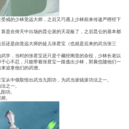
在受戒的少林觉远大师，之后又巧遇上少林前来传递严楞经下
，算是在倚天中出场的昆仑派的天花板了，之后昆仑的基本都
最后还是由觉远大师的徒儿张君宝（也就是后来的武当张三
的武学，当时的张君宝还只是个藏经阁里的杂役，少林长老以
师于心不忍，只能带着张君宝一路逃出少林，郭襄也随他们一
前来追拿他们的武僧。
君宝从中领取悟出武当九阳功，为武当派镇派功法之一。
功法之一。
九阳功。
宗师。