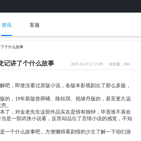
资讯
客服
讲了个什么故事
龙记讲了个什么故事
2025-10-13 17:25:09
浏览量：866
解吧，即使没看过原版小说，各版本影视剧出了那么多版，
版的，
年新版曾舜晞、陈钰琪、祝绪丹版的，甚至更久远
19
无穷。
本了，对金老先生这部作品实在是情有独钟，毕竟谁不喜欢
有当是一部武侠小说看，反而却品出了言情小说的感觉，不知
是一个什么故事吧，方便懒得看剧情的少主了解一下咱们游