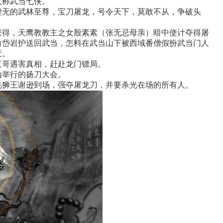
人称武当七侠。
虚无的武林至尊，宝刀屠龙，号令天下，莫敢不从，争破头
获得，天鹰教教主之女殷素素（张无忌母亲）暗中使计夺得屠
俞岱岩护送回武当，怎料在武当山下被西域番僧假扮武当门人
废。
三哥遇害真相，赶赴龙门镖局。
山举行的扬刀大会。
毛狮王谢逊到场，强夺屠龙刀，并要杀光在场的所有人。