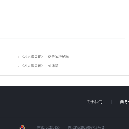
《凡人御灵传》—妖兽宝塔秘籍
《凡人御灵传》—仙缘篇
关于我们
商务
吉B2-20230155
吉ICP备2023003713号-2