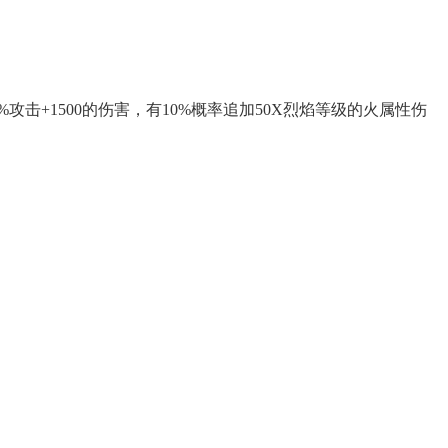
攻击+1500的伤害，有10%概率追加50X烈焰等级的火属性伤