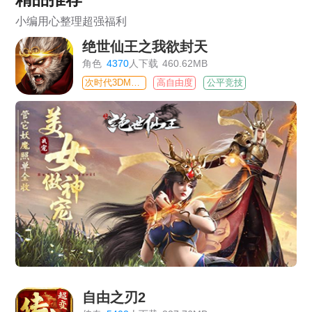
小编用心整理超强福利
绝世仙王之我欲封天
角色
4370
人下载
460.62MB
次时代3DMMO
高自由度
公平竞技
自由之刃2