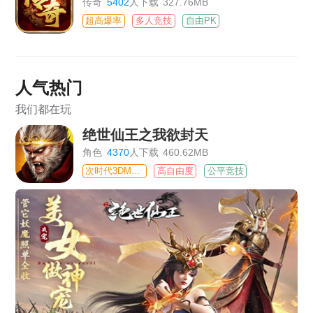
传奇
5402
人下载
327.76MB
超高爆率
多人竞技
自由PK
人气热门
我们都在玩
绝世仙王之我欲封天
角色
4370
人下载
460.62MB
次时代3DMMO
高自由度
公平竞技