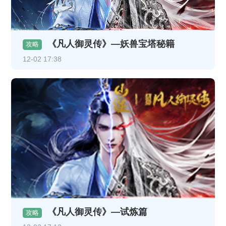
《凡人御灵传》—妖兽宝塔秘籍
攻略
12-02 17:38
《凡人御灵传》—试炼篇
攻略