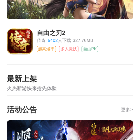
自由之刃2
传奇
5402
人下载
327.76MB
超高爆率
多人竞技
自由PK
最新上架
火热新游快来抢先体验
活动公告
更多
>