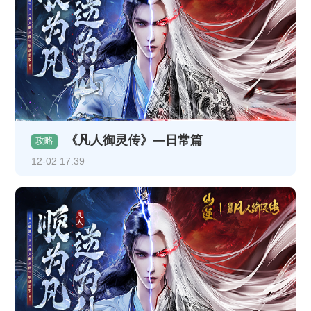
《凡人御灵传》—日常篇
攻略
12-02 17:39