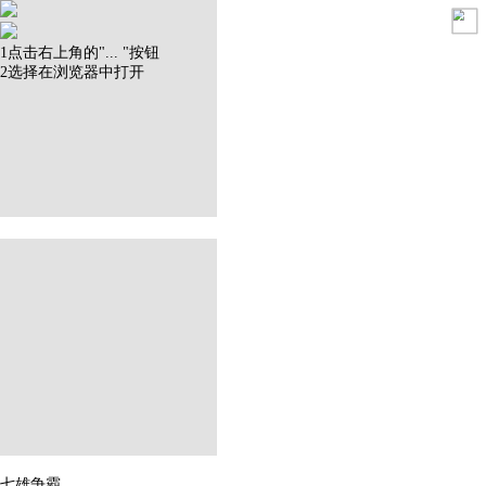
1
点击右上角的"
...
"按钮
2
选择在
浏览器
中打开
七雄争霸