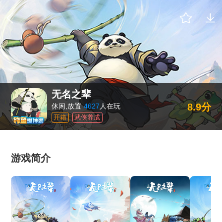
无名之辈
8.9分
休闲,放置
4627
人在玩
开箱
武侠养成
游戏简介