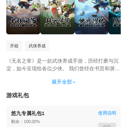
开箱
武侠养成
《无名之辈》是一款武侠养成手游，历经打磨与沉
淀，如今呈现给各位少侠。 我们曾经在书页和屏幕
中旁观过无数次的刀光剑影、快意恩仇，终于可以
展开全部
亲身体验。 这里不仅有经典武侠角色和场景重现，
还有交友、集结、pk等多种玩法—— 建门立业，将
游戏礼包
你的门派发扬光大~ 华山论剑，谁才是武林第一高
手！ 围攻魔教，集万众之力解决武林危机！ 红颜
悠九专属礼包1
使用说明
助力，哪一位是你心中的白月光？ 我们邀请每一位
剩余：100.00%
少侠来体验精心打造的武侠世界，同时欢迎您为我
领取