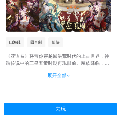
山海经
回合制
仙侠
《花语卷》将带你穿越回洪荒时代的上古世界，神
话传说中的三皇五帝时期再现眼前。魔族降临，天
地混沌，生灵涂炭。作为身存神力的凡人，你被赋
展开全部
予拯救苍生的重任，踏上冒险之旅，揭开仙魔大战
的真相！ 【海量福利 领取百抽】 开服即可领取开
服贺礼、完成每日登录、七日任务、收集不同角色
等活动，7日轻松可领百抽；第二日登录送传说英
雄女英、十日登录传说英雄自选；通关主线关卡，
去玩
获取超多传说英雄碎片与抽卡卷，更有朱雀，英