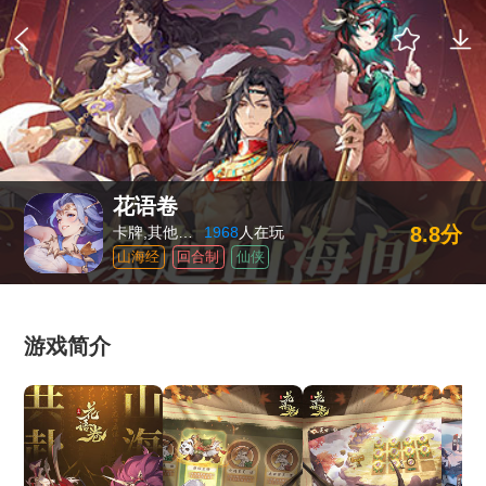
花语卷
8.8分
卡牌,其他游戏
1968
人在玩
山海经
回合制
仙侠
游戏简介