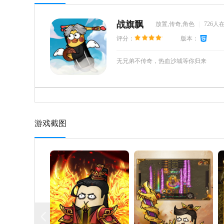
战旗飘
放置,传奇,角色
|
726人
评分：
版本：
无兄弟不传奇，热血沙城等你归来
游戏截图