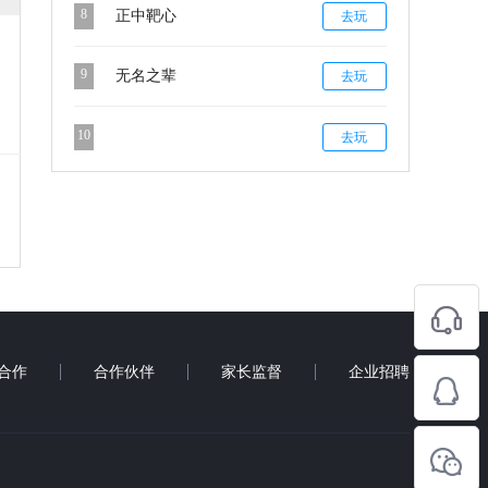
8
正中靶心
去玩
9
无名之辈
去玩
10
去玩
合作
合作伙伴
家长监督
企业招聘