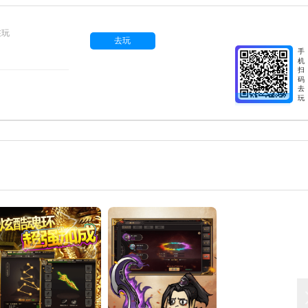
在玩
去玩
手
机
扫
码
去
玩