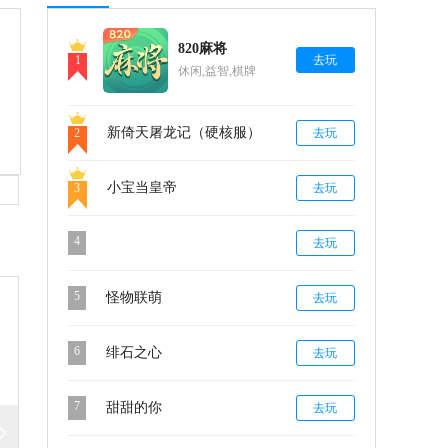
820麻将
1
去玩
休闲,益智,棋牌
新倚天屠龙记（硬核服）
2
去玩
小宝当皇帝
3
去玩
4
去玩
5
怪物联萌
去玩
6
绯石之心
去玩
7
甜甜的你
去玩