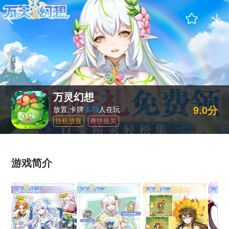
万灵幻想
9.0分
放置,卡牌
573
人在玩
挂机放置
爽快推关
游戏简介