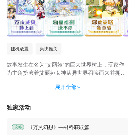
挂机放置
爽快推关
故事发生在名为“艾丽娅”的巨大世界树上，玩家作
为主角扮演着艾丽娅女神从异世界召唤而来并拥有
净化邪祟能力的“救世主”，成为肩负着使命的传奇
展开全部
之人，邂逅并率领多种多样、各具特色守护者们展
开探索世界、拯救世界、消灭邪恶根源的冒险旅
程。
独家活动
《万灵幻想》—材料获取篇
攻略