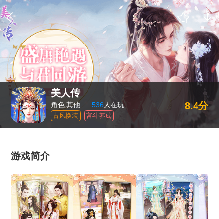
美人传
8.4分
角色,其他游戏
536
人在玩
古风换装
宫斗养成
游戏简介