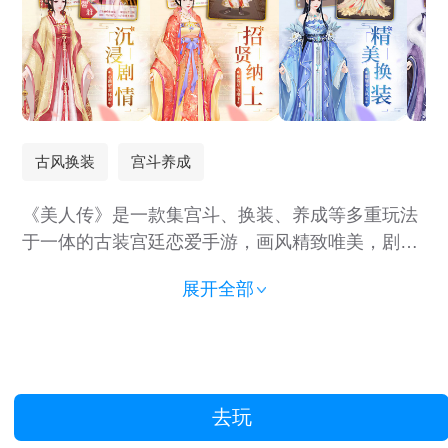
古风换装
宫斗养成
《美人传》是一款集宫斗、换装、养成等多重玩法
于一体的古装宫廷恋爱手游，画风精致唯美，剧情
跌宕起伏，多重精致古典妆容，百套绫罗华服任你
展开全部
挑选，再现你心中的大唐盛世!
去玩