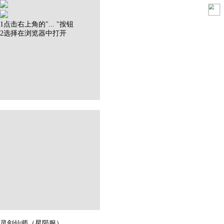
1
点击右上角的"
...
"按钮
2
选择在
浏览器
中打开
灵剑仙师（星陨服）