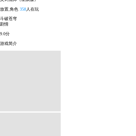
放置,角色
358
人在玩
斗破苍穹
剧情
9.0分
游戏简介