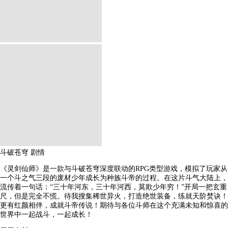
斗破苍穹
剧情
《灵剑仙师》是一款与斗破苍穹深度联动的RPG类型游戏，模拟了玩家从
一个斗之气三段的废材少年成长为种族斗帝的过程。在这片斗气大陆上，
流传着一句话：“三十年河东，三十年河西，莫欺少年穷！”开局一把玄重
尺，但是完全不慌。待我搜集稀世异火，打造绝世装备，练就天阶焚诀！
更有红颜相伴，成就斗帝传说！期待与各位斗师在这个充满未知和惊喜的
世界中一起战斗，一起成长！