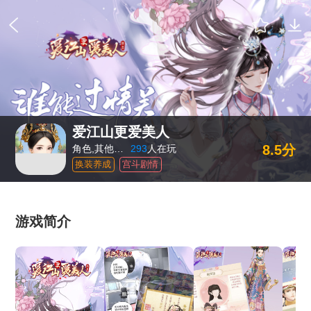
爱江山更爱美人
8.5分
角色,其他游戏
293
人在玩
换装养成
宫斗剧情
游戏简介