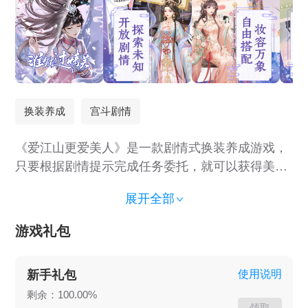
换装养成
宫斗剧情
《爱江山更爱美人》是一款剧情式换装养成游戏，
只要根据剧情提示完成任务委托，就可以获得美丽
服饰。千变万化的换装搭配，让你活在清朝的每一
展开全部
秒都是艳压群芳的时刻！跌宕剧情，极致配音；丰
富番外。沉浸式的换装体验，这一次，由你定义清
游戏礼包
宫古风之美！
新手礼包
使用说明
剩余：100.00%
领取