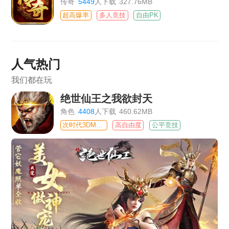
传奇
5449
人下载
327.76MB
超高爆率
多人竞技
自由PK
人气热门
我们都在玩
绝世仙王之我欲封天
角色
4408
人下载
460.62MB
次时代3DMMO
高自由度
公平竞技