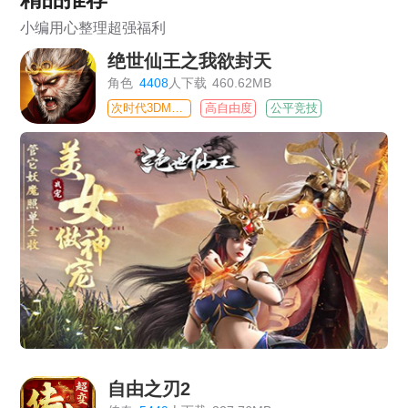
小编用心整理超强福利
绝世仙王之我欲封天
角色
4408
人下载
460.62MB
次时代3DMMO
高自由度
公平竞技
自由之刃2