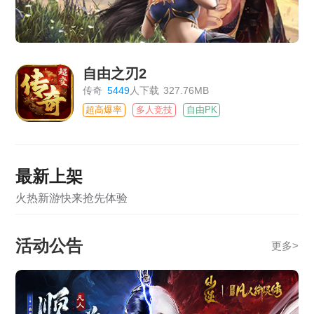
自由之刃2
传奇
5449
人下载
327.76MB
超高爆率
多人竞技
自由PK
最新上架
火热新游快来抢先体验
活动公告
更多
>