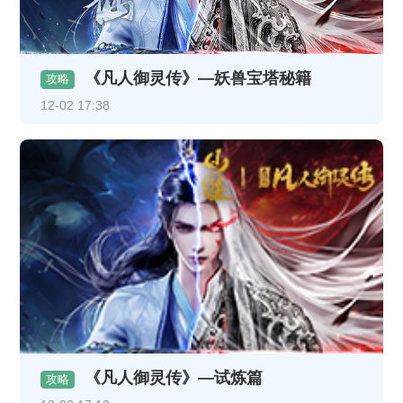
《凡人御灵传》—妖兽宝塔秘籍
攻略
12-02 17:38
《凡人御灵传》—试炼篇
攻略