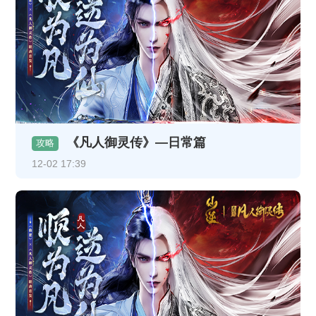
《凡人御灵传》—日常篇
攻略
12-02 17:39