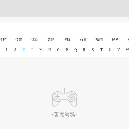
棋牌
传奇
体育
策略
卡牌
放置
塔防
经营
I
J
K
L
M
N
O
P
Q
R
S
T
U
V
W
~暂无游戏~