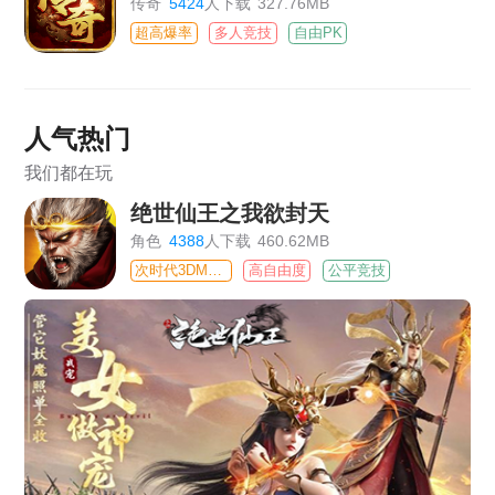
传奇
5424
人下载
327.76MB
超高爆率
多人竞技
自由PK
人气热门
我们都在玩
绝世仙王之我欲封天
角色
4388
人下载
460.62MB
次时代3DMMO
高自由度
公平竞技