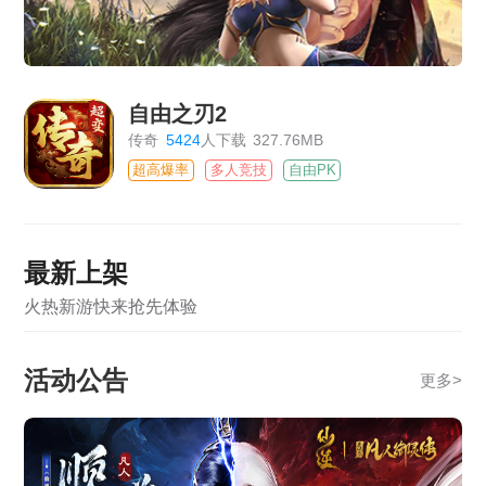
自由之刃2
传奇
5424
人下载
327.76MB
超高爆率
多人竞技
自由PK
最新上架
火热新游快来抢先体验
活动公告
更多
>