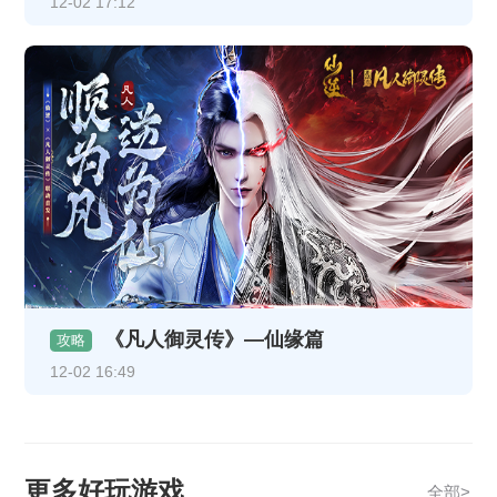
12-02 17:12
《凡人御灵传》—仙缘篇
攻略
12-02 16:49
更多好玩游戏
全部>