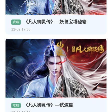
《凡人御灵传》—妖兽宝塔秘籍
攻略
12-02 17:38
《凡人御灵传》—试炼篇
攻略