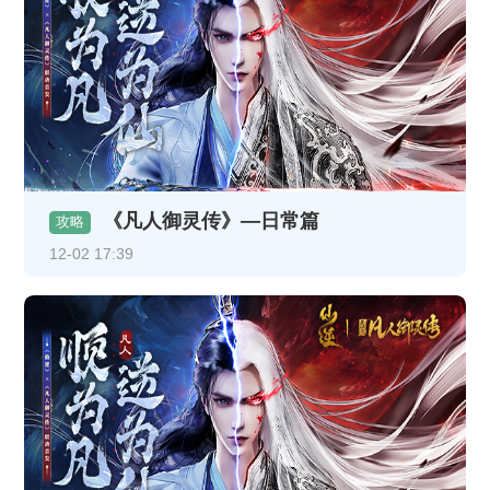
《凡人御灵传》—日常篇
攻略
12-02 17:39