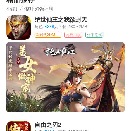
小编用心整理超强福利
绝世仙王之我欲封天
角色
4388
人下载
460.62MB
次时代3DMMO
高自由度
公平竞技
自由之刃2